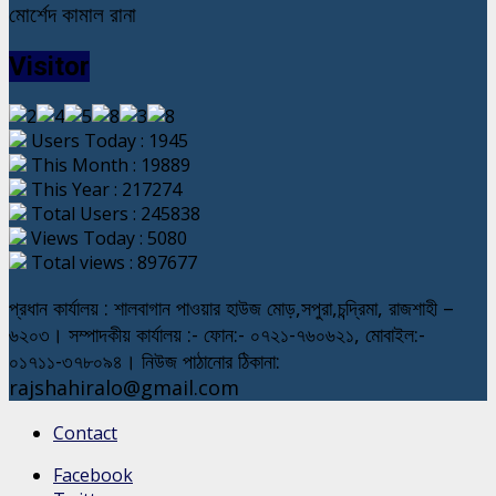
মোর্শেদ কামাল রানা
Visitor
Users Today : 1945
This Month : 19889
This Year : 217274
Total Users : 245838
Views Today : 5080
Total views : 897677
প্রধান কার্যালয় : শালবাগান পাওয়ার হাউজ মোড়,সপুরা,চন্দ্রিমা, রাজশাহী –
৬২০৩। সম্পাদকীয় কার্যালয় :- ফোন:- ০৭২১-৭৬০৬২১, মোবাইল:-
০১৭১১-৩৭৮০৯৪। নিউজ পাঠানোর ঠিকানা:
rajshahiralo@gmail.com
Contact
Facebook