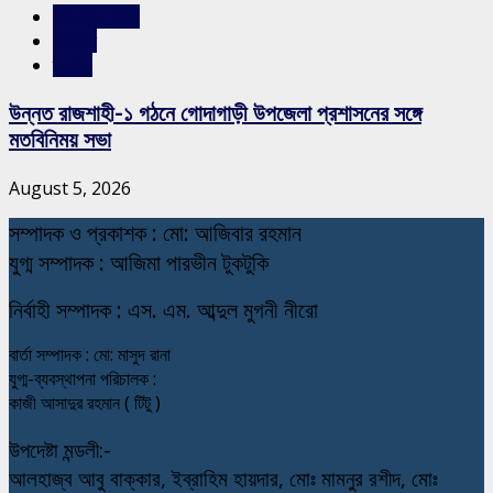
রাজশাহীর সংবাদ
সারাদেশ
স্লাইড
উন্নত রাজশাহী-১ গঠনে গোদাগাড়ী উপজেলা প্রশাসনের সঙ্গে
মতবিনিময় সভা
August 5, 2026
স
ম্পাদক ও প্রকাশক : মো: আজিবার রহমান
যুগ্ম সম্পাদক : আজিমা পারভীন টুকটুকি
নি
র্বাহী সম্পাদক : এস. এম. আব্দুল মুগনী নীরো
বার্তা সম্পাদক : মো: মাসুদ রানা
যুগ্ম-ব্যবস্থাপনা পরিচালক :
কাজী আসাদুর রহমান ( টিটু )
উপদেষ্টা মন্ডলী:-
আলহাজ্ব আবু বাক্কার, ইব্রাহিম হায়দার, মোঃ মামনুর রশীদ, মোঃ