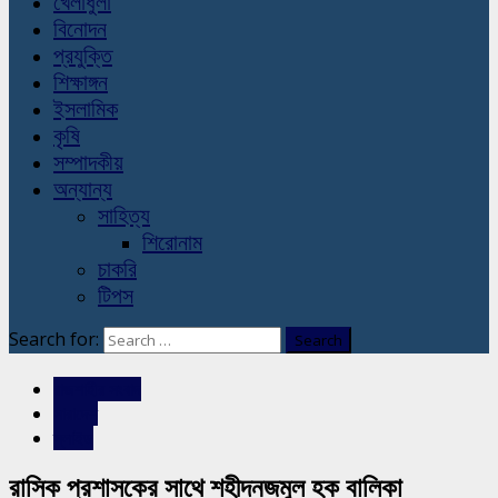
খেলাধুলা
বিনোদন
প্রযুক্তি
শিক্ষাঙ্গন
ইসলামিক
কৃষি
সম্পাদকীয়
অন্যান্য
সাহিত্য
শিরোনাম
চাকরি
টিপস
Search for:
রাজশাহীর সংবাদ
সারাদেশ
স্লাইড
রাসিক প্রশাসকের সাথে শহীদনজমুল হক বালিকা