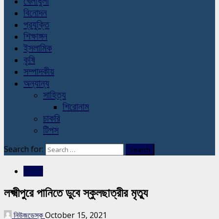
খেলাধুলা
বিনোদন
প্রযুক্তি
শিক্ষাঙ্গন
ইসলামিক
কৃষি
সম্পাদকীয়
অন্যান্য
সাহিত্য
শিরোনাম
চাকরি
টিপস
Search for:
সারাদেশ
লক্ষ্মীপুরে পানিতে ডুবে স্কুলছাত্রীর মৃত্যু
নিউজডেস্ক
October 15, 2021