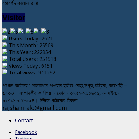
মোর্শেদ কামাল রানা
Visitor
Users Today : 2621
This Month : 25569
This Year : 222954
Total Users : 251518
Views Today : 6151
Total views : 911292
প্রধান কার্যালয় : শালবাগান পাওয়ার হাউজ মোড়,সপুরা,চন্দ্রিমা, রাজশাহী –
৬২০৩। সম্পাদকীয় কার্যালয় :- ফোন:- ০৭২১-৭৬০৬২১, মোবাইল:-
০১৭১১-৩৭৮০৯৪। নিউজ পাঠানোর ঠিকানা:
rajshahiralo@gmail.com
Contact
Facebook
Twitter