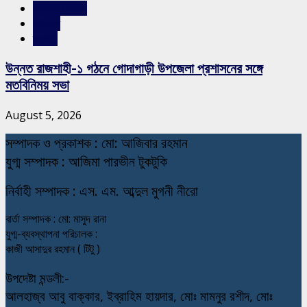
রাজশাহীর সংবাদ
সারাদেশ
স্লাইড
উন্নত রাজশাহী-১ গঠনে গোদাগাড়ী উপজেলা প্রশাসনের সঙ্গে
মতবিনিময় সভা
August 5, 2026
স
ম্পাদক ও প্রকাশক : মো: আজিবার রহমান
যুগ্ম সম্পাদক : আজিমা পারভীন টুকটুকি
নি
র্বাহী সম্পাদক : এস. এম. আব্দুল মুগনী নীরো
বার্তা সম্পাদক : মো: মাসুদ রানা
যুগ্ম-ব্যবস্থাপনা পরিচালক :
কাজী আসাদুর রহমান ( টিটু )
উপদেষ্টা মন্ডলী:-
আলহাজ্ব আবু বাক্কার, ইব্রাহিম হায়দার, মোঃ মামনুর রশীদ, মোঃ