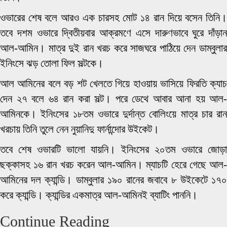
ওভারের শেষ বলে আরও এক চারসহ মোট ১৪ রান দিয়ে বসেন তিনি।
তবে দশম ওভারে দ্বিতীয়বার আক্রমণে এসে দারুণভাবে ঘুরে দাঁড়ান
আল-আমিন। মাত্র দুই রান খরচ করে সাজঘরে পাঠিয়ে দেন ডাম্বুলার
ইনিংসে ঝড় তোলা ফিল সল্টকে।
আল আমিনের বলে বড় শট খেলতে গিয়ে হাওয়ায় ভাসিয়ে ফিরতি ক্যাচ
দেন ২৭ বলে ৬৪ রান করা সল্ট। পরে ডেথে আবার আনা হয় আল-
আমিনকে। ইনিংসের ১৮তম ওভারে দুর্দান্ত বোলিংয়ে মাত্র চার রান
খরচায় তিনি তুলে নেন নুয়ানিদু ফার্নান্দোর উইকেট।
তবে শেষ ওভারটি ভালো যায়নি। ইনিংসের ২০তম ওভারে জোড়া
ছক্কাসহ ১৬ রান খরচ করেন আল-আমিন। ম্যাচটি হেরে গেছে আল-
আমিনের দল ক্যান্ডি। ডাম্বুলার ১৯০ রানের জবাবে ৮ উইকেটে ১৭০
করে ক্যান্ডি। ক্যান্ডির একমাত্র আল-আমিনই ব্যাটিং পাননি।
Continue Reading