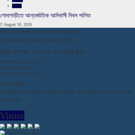
স্লাইড
গোদাগাড়ীতে আন্তর্জাতিক আদিবাসী দিবস পালিত
August 10, 2026
স
ম্পাদক ও প্রকাশক : মো: আজিবার রহমান
যুগ্ম সম্পাদক : আজিমা পারভীন টুকটুকি
নি
র্বাহী সম্পাদক : এস. এম. আব্দুল মুগনী নীরো
বার্তা সম্পাদক : মো: মাসুদ রানা
যুগ্ম-ব্যবস্থাপনা পরিচালক :
কাজী আসাদুর রহমান ( টিটু )
উপদেষ্টা মন্ডলী:-
আলহাজ্ব আবু বাক্কার, ইব্রাহিম হায়দার, মোঃ মামনুর রশীদ, মোঃ মোর্শেদ
কামাল রানা
Visitor
Users Today : 3816