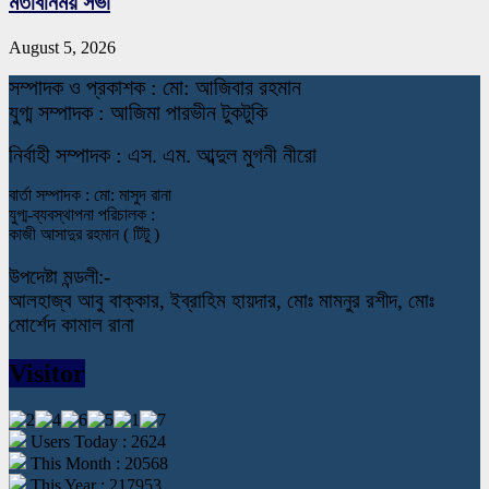
মতবিনিময় সভা
August 5, 2026
স
ম্পাদক ও প্রকাশক : মো: আজিবার রহমান
যুগ্ম সম্পাদক : আজিমা পারভীন টুকটুকি
নি
র্বাহী সম্পাদক : এস. এম. আব্দুল মুগনী নীরো
বার্তা সম্পাদক : মো: মাসুদ রানা
যুগ্ম-ব্যবস্থাপনা পরিচালক :
কাজী আসাদুর রহমান ( টিটু )
উপদেষ্টা মন্ডলী:-
আলহাজ্ব আবু বাক্কার, ইব্রাহিম হায়দার, মোঃ মামনুর রশীদ, মোঃ
মোর্শেদ কামাল রানা
Visitor
Users Today : 2624
This Month : 20568
This Year : 217953