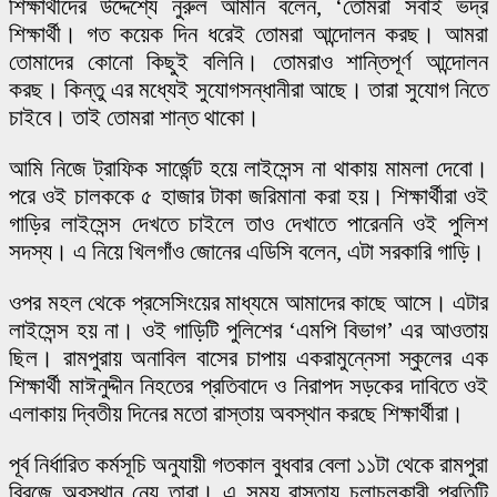
শিক্ষার্থীদের উদ্দেশ্যে নুরুল আমীন বলেন, ‘তোমরা সবাই ভদ্র
শিক্ষার্থী। গত কয়েক দিন ধরেই তোমরা আন্দোলন করছ। আমরা
তোমাদের কোনো কিছুই বলিনি। তোমরাও শান্তিপূর্ণ আন্দোলন
করছ। কিন্তু এর মধ্যেই সুযোগসন্ধানীরা আছে। তারা সুযোগ নিতে
চাইবে। তাই তোমরা শান্ত থাকো।
আমি নিজে ট্রাফিক সার্জেন্ট হয়ে লাইসেন্স না থাকায় মামলা দেবো।
পরে ওই চালককে ৫ হাজার টাকা জরিমানা করা হয়। শিক্ষার্থীরা ওই
গাড়ির লাইসেন্স দেখতে চাইলে তাও দেখাতে পারেননি ওই পুলিশ
সদস্য। এ নিয়ে খিলগাঁও জোনের এডিসি বলেন, এটা সরকারি গাড়ি।
ওপর মহল থেকে প্রসেসিংয়ের মাধ্যমে আমাদের কাছে আসে। এটার
লাইসেন্স হয় না। ওই গাড়িটি পুলিশের ‘এমপি বিভাগ’ এর আওতায়
ছিল। রামপুরায় অনাবিল বাসের চাপায় একরামুন্নেসা স্কুলের এক
শিক্ষার্থী মাঈনুদ্দীন নিহতের প্রতিবাদে ও নিরাপদ সড়কের দাবিতে ওই
এলাকায় দ্বিতীয় দিনের মতো রাস্তায় অবস্থান করছে শিক্ষার্থীরা।
পূর্ব নির্ধারিত কর্মসূচি অনুযায়ী গতকাল বুধবার বেলা ১১টা থেকে রামপুরা
ব্রিজে অবস্থান নেয় তারা। এ সময় রাস্তায় চলাচলকারী প্রতিটি