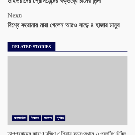
তাইওয়ানের প্রেসিডেন্টের বক্তব্যে চীনের নিন্দা
Reading
Next:
বিশ্বে করোনায় মারা গেলেন আরও সাড়ে ৪ হাজার মানুষ
RELATED STORIES
আন্তর্জাতিক
শিরোনাম
সারাদেশ
স্লাইড
তাপপ্রবাহের কারণে দক্ষিণ এশিয়ায় কর্মসংস্থান ও প্রবৃদ্ধি ঝুঁকির