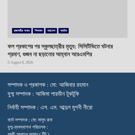
রাজশাহীর সংবাদ
শিক্ষাঙ্গন
সারাদেশ
স্লাইড
ফল প্রকাশের পর স্কুলছাত্রীর মৃত্যু: সিসিটিভিতে ঘটনার
প্রমাণ, গুজব না ছড়ানোর আহ্বান আরএমপির
August 8, 2026
স
ম্পাদক ও প্রকাশক : মো: আজিবার রহমান
যুগ্ম সম্পাদক : আজিমা পারভীন টুকটুকি
নি
র্বাহী সম্পাদক : এস. এম. আব্দুল মুগনী নীরো
বার্তা সম্পাদক : মো: মাসুদ রানা
যুগ্ম-ব্যবস্থাপনা পরিচালক :
কাজী আসাদুর রহমান ( টিটু )