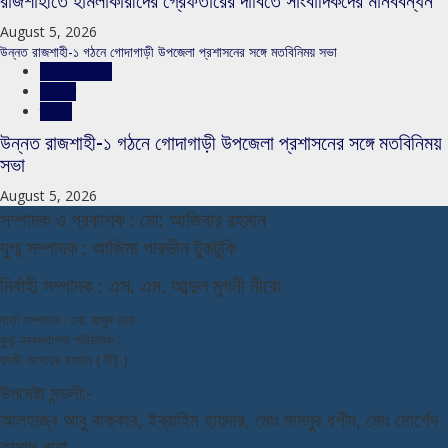
রাজশাহীতে হামলাকারীদের গ্রেফতারের দাবিতে সাংবাদিকদের মানববন্ধন
August 5, 2026
উন্নত রাজশাহী-১ গঠনে গোদাগাড়ী উপজেলা প্রশাসনের সঙ্গে মতবিনিময় সভা
রাজশাহীর সংবাদ
সারাদেশ
স্লাইড
উন্নত রাজশাহী-১ গঠনে গোদাগাড়ী উপজেলা প্রশাসনের সঙ্গে মতবিনিময়
সভা
August 5, 2026
স
ম্পাদক ও প্রকাশক : মো: আজিবার রহমান
যুগ্ম সম্পাদক : আজিমা পারভীন টুকটুকি
নি
র্বাহী সম্পাদক : এস. এম. আব্দুল মুগনী নীরো
বার্তা সম্পাদক : মো: মাসুদ রানা
যুগ্ম-ব্যবস্থাপনা পরিচালক :
কাজী আসাদুর রহমান ( টিটু )
উপদেষ্টা মন্ডলী:-
আলহাজ্ব আবু বাক্কার, ইব্রাহিম হায়দার, মোঃ মামনুর রশীদ, মোঃ মোর্শেদ
কামাল রানা