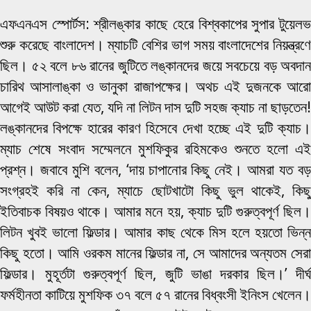
এফএনএস স্পোর্টস: শ্রীলঙ্কার কাছে হেরে বিশ্বকাপের সুপার টুয়েলভ
শুরু করেছে বাংলাদেশ। ম্যাচটি বেশির ভাগ সময় বাংলাদেশের নিয়ন্ত্রণে
ছিল। ৫২ বলে ৮৬ রানের জুটিতে লঙ্কানদের জয়ে সবচেয়ে বড় অবদান
চারিথ আসালাঙ্কা ও ভানুকা রাজাপক্ষের। অথচ এই দুজনকে আরো
আগেই আউট করা যেত, যদি না লিটন দাস দুটি সহজ ক্যাচ না ছাড়তেন!
লঙ্কানদের বিপক্ষে হারের কারণ হিসেবে দেখা হচ্ছে এই দুটি ক্যাচ।
ম্যাচ শেষে সংবাদ সম্মেলনে মুশফিকুর রহিমকেও শুনতে হলো এই
প্রশ্ন। জবাবে মুশি বলেন, ‘দায় চাপানোর কিছু নেই। আমরা যত বড়
সংগ্রহই করি না কেন, ম্যাচে ছোটখাটো কিছু ভুল থাকেই, কিছু
ইতিবাচক বিষয়ও থাকে। আমার মনে হয়, ক্যাচ দুটি গুরুত্বপূর্ণ ছিল।
লিটন খুবই ভালো ফিল্ডার। আমার কাছ থেকে মিস হলে হয়তো ভিন্ন
কিছু হতো। আমি ওরকম মানের ফিল্ডার না, সে আমাদের অন্যতম সেরা
ফিল্ডার। মুহূর্তটা গুরুত্বপূর্ণ ছিল, জুটি ভাঙা দরকার ছিল।’ দীর্ঘ
ফর্মহীনতা কাটিয়ে মুশফিক ৩৭ বলে ৫৭ রানের বিধ্বংসী ইনিংস খেলেন।