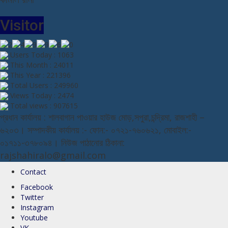
Visitor
Users Today : 1063
This Month : 24011
This Year : 221396
Total Users : 249960
Views Today : 2474
Total views : 907615
প্রধান কার্যালয় : শালবাগান পাওয়ার হাউজ মোড়,সপুরা,চন্দ্রিমা, রাজশাহী –
৬২০৩। সম্পাদকীয় কার্যালয় :- ফোন:- ০৭২১-৭৬০৬২১, মোবাইল:-
০১৭১১-৩৭৮০৯৪। নিউজ পাঠানোর ঠিকানা:
rajshahiralo@gmail.com
Contact
Facebook
Twitter
Instagram
Youtube
VK