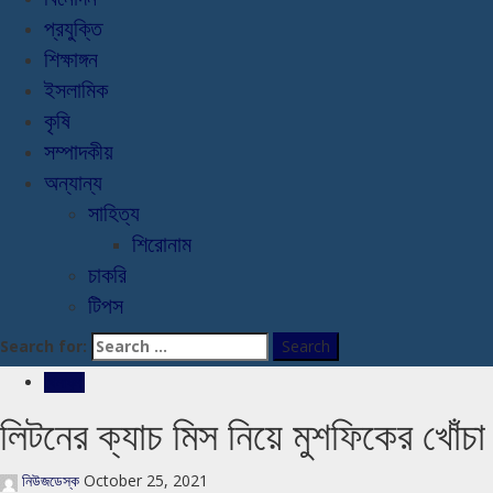
প্রযুক্তি
শিক্ষাঙ্গন
ইসলামিক
কৃষি
সম্পাদকীয়
অন্যান্য
সাহিত্য
শিরোনাম
চাকরি
টিপস
Search for:
খেলাধুলা
লিটনের ক্যাচ মিস নিয়ে মুশফিকের খোঁচা
নিউজডেস্ক
October 25, 2021