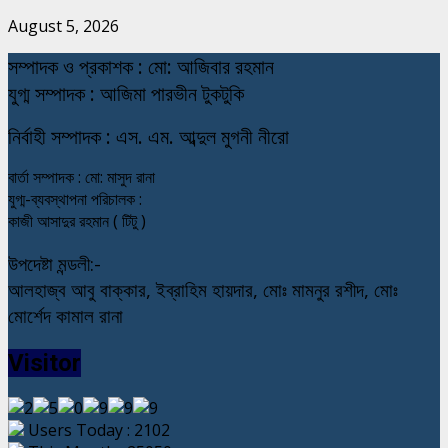
August 5, 2026
স
ম্পাদক ও প্রকাশক : মো: আজিবার রহমান
যুগ্ম সম্পাদক : আজিমা পারভীন টুকটুকি
নি
র্বাহী সম্পাদক : এস. এম. আব্দুল মুগনী নীরো
বার্তা সম্পাদক : মো: মাসুদ রানা
যুগ্ম-ব্যবস্থাপনা পরিচালক :
কাজী আসাদুর রহমান ( টিটু )
উপদেষ্টা মন্ডলী:-
আলহাজ্ব আবু বাক্কার, ইব্রাহিম হায়দার, মোঃ মামনুর রশীদ, মোঃ
মোর্শেদ কামাল রানা
Visitor
Users Today : 2102