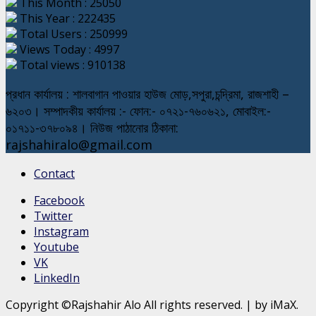
This Month : 25050
This Year : 222435
Total Users : 250999
Views Today : 4997
Total views : 910138
প্রধান কার্যালয় : শালবাগান পাওয়ার হাউজ মোড়,সপুরা,চন্দ্রিমা, রাজশাহী –
৬২০৩। সম্পাদকীয় কার্যালয় :- ফোন:- ০৭২১-৭৬০৬২১, মোবাইল:-
০১৭১১-৩৭৮০৯৪। নিউজ পাঠানোর ঠিকানা:
rajshahiralo@gmail.com
Contact
Facebook
Twitter
Instagram
Youtube
VK
LinkedIn
Copyright ©Rajshahir Alo All rights reserved.
|
by iMaX.