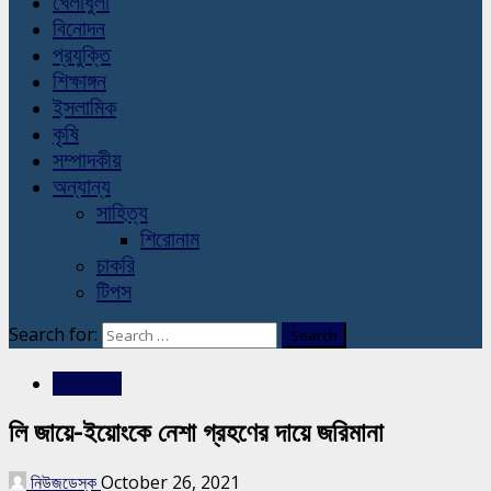
খেলাধুলা
বিনোদন
প্রযুক্তি
শিক্ষাঙ্গন
ইসলামিক
কৃষি
সম্পাদকীয়
অন্যান্য
সাহিত্য
শিরোনাম
চাকরি
টিপস
Search for:
আন্তর্জাতিক
লি জায়ে-ইয়োংকে নেশা গ্রহণের দায়ে জরিমানা
নিউজডেস্ক
October 26, 2021