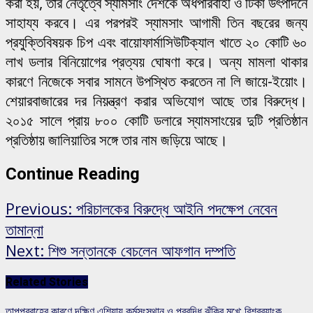
করা হয়, তার নেতৃত্বে স্যামসাং দেশকে অর্ধপরিবাহী ও টিকা উৎপাদনে
সাহায্য করবে। এর পরপরই স্যামসাং আগামী তিন বছরের জন্য
প্রযুক্তিবিষয়ক চিপ এবং বায়োফার্মাসিউটিক্যাল খাতে ২০ কোটি ৬০
লাখ ডলার বিনিয়োগের প্রত্যয় ঘোষণা করে। অন্য মামলা থাকার
কারণে নিজেকে সবার সামনে উপস্থিত করতেন না লি জায়ে-ইয়োং।
শেয়ারবাজারের দর নিয়ন্ত্রণ করার অভিযোগ আছে তার বিরুদ্ধে।
২০১৫ সালে প্রায় ৮০০ কোটি ডলারে স্যামসাংয়ের দুটি প্রতিষ্ঠান
প্রতিষ্ঠায় জালিয়াতির সঙ্গে তার নাম জড়িয়ে আছে।
Continue Reading
Previous:
পরিচালকের বিরুদ্ধে আইনি পদক্ষেপ নেবেন
তামান্না
Next:
শিশু সন্তানকে বেচলেন আফগান দম্পতি
Related Stories
তাপপ্রবাহের কারণে দক্ষিণ এশিয়ায় কর্মসংস্থান ও প্রবৃদ্ধি ঝুঁকির মুখে: বিশ্বব্যাংক