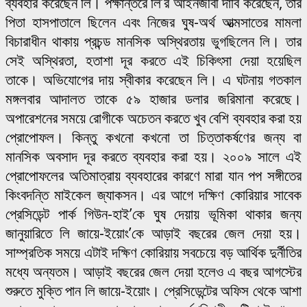
ব্যবহার করেছেন লি। পক্ষান্তরে লি’র আইনজীবী দাবি করেছেন, তার
পিতা হাসপাতালে ছিলেন এবং নিজের ঘুষ-অর্থ আত্মসাতের মামলা
বিচারাধীন থাকায় প্রচন্ড মানসিক অস্থিরতায় ভুগছিলেন লি। তার
সেই অস্থিরতা, হতাশা দূর করতে এই চিকিৎসা দেয়া হয়েছিল
তাকে। অভিযোগের দায় স্বীকার করেছেন লি। এ ঘটনায় গতকাল
মঙ্গলবার আদালত তাকে ৫৯ হাজার ডলার জরিমানা করেছে।
অপারেশনের সময়ে রোগীকে অচেতন করতে খুব বেশি ব্যবহার করা হয়
প্রোপোফল। কিন্তু কখনো কখনো তা চিত্তাকর্ষণের জন্য বা
মানসিক অবসাদ দূর করতে ব্যবহার করা হয়। ২০০৯ সালে এই
প্রোপোফলের অতিমাত্রায় ব্যবহারের কারণে মারা যান পপ সঙ্গীতের
কিংবদন্তি মাইকেল জ্যাকসন। এর আগে দক্ষিণ কোরিয়ার সাবেক
প্রেসিডেন্ট পার্ক গিউন-হাই’কে ঘুষ দেয়ায় ভূমিকা থাকার জন্য
জানুয়ারিতে লি জায়ে-ইয়োং’কে আড়াই বছরের জেল দেয়া হয়।
সাম্প্রতিক সময়ে এটাই দক্ষিণ কোরিয়ায় সবচেয়ে বড় আর্থিক দুর্নীতির
মধ্যে অন্যতম। আড়াই বছরের জেল দেয়া হলেও এ বছর আগস্টের
শুরুতে মুক্তি পান লি জায়ে-ইয়োং। প্রেসিডেন্টের অফিস থেকে আশা