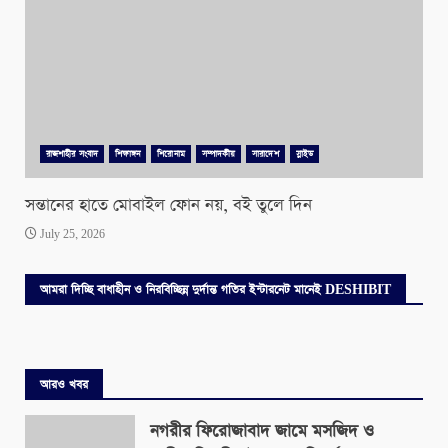
রাজশাহীর সংবাদ
শিক্ষাঙ্গন
শিরোনাম
সম্পাদকীয়
সারাদেশ
স্লাইড
সন্তানের হাতে মোবাইল ফোন নয়, বই তুলে দিন
July 25, 2026
আমরা দিচ্ছি বাধাহীন ও নিরবিচ্ছিন্ন দুর্দান্ত গতির ইন্টারনেট মানেই DESHIBIT
আরও খবর
নগরীর ফিরোজাবাদ জামে মসজিদ ও