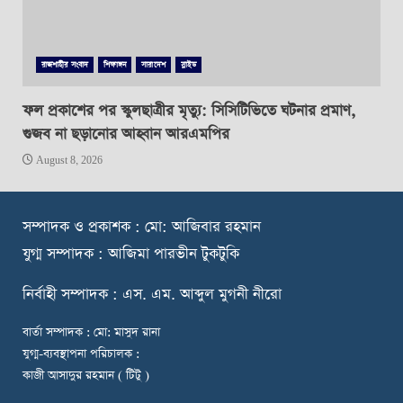
রাজশাহীর সংবাদ
শিক্ষাঙ্গন
সারাদেশ
স্লাইড
ফল প্রকাশের পর স্কুলছাত্রীর মৃত্যু: সিসিটিভিতে ঘটনার প্রমাণ,
গুজব না ছড়ানোর আহ্বান আরএমপির
August 8, 2026
স
ম্পাদক ও প্রকাশক : মো: আজিবার রহমান
যুগ্ম সম্পাদক : আজিমা পারভীন টুকটুকি
নি
র্বাহী সম্পাদক : এস. এম. আব্দুল মুগনী নীরো
বার্তা সম্পাদক : মো: মাসুদ রানা
যুগ্ম-ব্যবস্থাপনা পরিচালক :
কাজী আসাদুর রহমান ( টিটু )