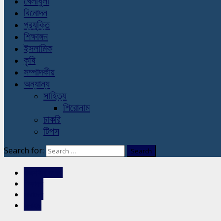
খেলাধুলা
বিনোদন
প্রযুক্তি
শিক্ষাঙ্গন
ইসলামিক
কৃষি
সম্পাদকীয়
অন্যান্য
সাহিত্য
শিরোনাম
চাকরি
টিপস
Search for:
রাজশাহীর সংবাদ
শিক্ষাঙ্গন
সারাদেশ
স্লাইড