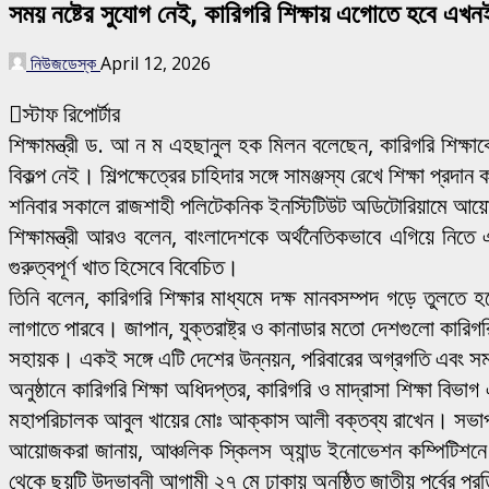
সময় নষ্টের সুযোগ নেই, কারিগরি শিক্ষায় এগোতে হবে এখনই: শ
নিউজডেস্ক
April 12, 2026
স্টাফ রিপোর্টার
শিক্ষামন্ত্রী ড. আ ন ম এহছানুল হক মিলন বলেছেন, কারিগরি শিক্ষাক
বিকল্প নেই। শিল্পক্ষেত্রের চাহিদার সঙ্গে সামঞ্জস্য রেখে শিক্ষা প্
শনিবার সকালে রাজশাহী পলিটেকনিক ইনস্টিটিউট অডিটোরিয়ামে আয়োজ
শিক্ষামন্ত্রী আরও বলেন, বাংলাদেশকে অর্থনৈতিকভাবে এগিয়ে নিতে
গুরুত্বপূর্ণ খাত হিসেবে বিবেচিত।
তিনি বলেন, কারিগরি শিক্ষার মাধ্যমে দক্ষ মানবসম্পদ গড়ে তুলতে 
লাগাতে পারবে। জাপান, যুক্তরাষ্ট্র ও কানাডার মতো দেশগুলো কারিগরি 
সহায়ক। একই সঙ্গে এটি দেশের উন্নয়ন, পরিবারের অগ্রগতি এবং সমাজ
অনুষ্ঠানে কারিগরি শিক্ষা অধিদপ্তর, কারিগরি ও মাদ্রাসা শিক্ষা বিভ
মহাপরিচালক আবুল খায়ের মোঃ আক্কাস আলী বক্তব্য রাখেন। সভাপতিত্
আয়োজকরা জানায়, আঞ্চলিক স্কিলস অ্যান্ড ইনোভেশন কম্পিটিশনে ২৮টি
থেকে ছয়টি উদ্ভাবনী আগামী ২৭ মে ঢাকায় অনুষ্ঠিত জাতীয় পর্বের 