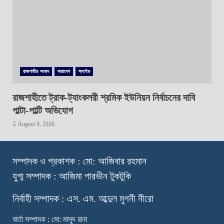
রাজশাহীর সংবাদ
সারাদেশ
স্লাইড
রাজশাহীতে ট্রাক-ট্যাংকলরী শ্রমিক ইউনিয়ন নির্বাচনের দাবি
পাল্টা-পাল্টি অভিযোগ
August 9, 2026
স
ম্পাদক ও প্রকাশক : মো: আজিবার রহমান
যুগ্ম সম্পাদক : আজিমা পারভীন টুকটুকি
নি
র্বাহী সম্পাদক : এস. এম. আব্দুল মুগনী নীরো
বার্তা সম্পাদক : মো: মাসুদ রানা