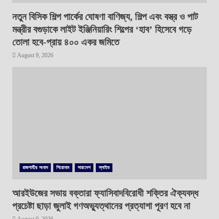
নতুন বিসিক শিল্প পার্কের ঘোষণা বাণিজ্য, শিল্প এবং বস্ত্র ও পাট
মন্ত্রীর বগুড়াকে লাইট ইঞ্জিনিয়ারিং শিল্পের ‘হাব’ হিসেবে গড়ে
তোলা হবে-প্রায় ৪০০ একর জমিতে
August 9, 2026
রাজশাহীর সংবাদ
শিরোনাম
সারাদেশ
স্লাইড
আরইউজের সভায় বক্তারা ফ্যাসিবাদবিরোধী শক্তির ঐক্যবদ্ধ
প্রচেষ্টা ছাড়া জুলাই গণঅভ্যুত্থানের প্রত্যাশা পূরণ হবে না