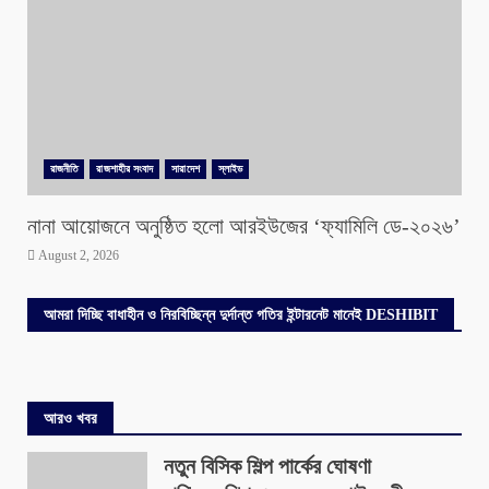
রাজনীতি
রাজশাহীর সংবাদ
সারাদেশ
স্লাইড
নানা আয়োজনে অনুষ্ঠিত হলো আরইউজের ‘ফ্যামিলি ডে-২০২৬’
August 2, 2026
আমরা দিচ্ছি বাধাহীন ও নিরবিচ্ছিন্ন দুর্দান্ত গতির ইন্টারনেট মানেই DESHIBIT
আরও খবর
নতুন বিসিক শিল্প পার্কের ঘোষণা