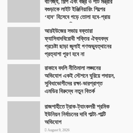
বাণিজ্য, শিল্প এবং বস্ত্র ও পাট মন্ত্রীর
বগুড়াকে লাইট ইঞ্জিনিয়ারিং শিল্পের
‘হাব’ হিসেবে গড়ে তোলা হবে-প্রায়
৪০০ একর জমিতে
আরইউজের সভায় বক্তারা
August 9, 2026
ফ্যাসিবাদবিরোধী শক্তির ঐক্যবদ্ধ
প্রচেষ্টা ছাড়া জুলাই গণঅভ্যুত্থানের
প্রত্যাশা পূরণ হবে না
August 9, 2026
রাকাবে বদলি নীতিমালা লঙ্ঘনের
অভিযোগ একই স্টেশনে ঘুরিয়ে পদায়ন,
সুবিধাভোগীদের রক্ষা-ভারপ্রাপ্ত
এমডির বিরুদ্ধে নতুন বিতর্ক
August 9, 2026
রাজশাহীতে ট্রাক-ট্যাংকলরী শ্রমিক
ইউনিয়ন নির্বাচনের দাবি পাল্টা-পাল্টি
অভিযোগ
August 9, 2026