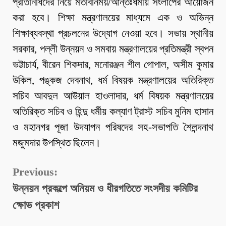
প্রতিনিধিদের নিয়ে মতবিনিময়/আন্তঃধর্মীয় সংলাপের আয়োজন
করা হবে। শিক্ষা মন্ত্রণালয়ের মাধ্যমে এক ও অভিন্ন
শিক্ষাব্যবস্থা প্রচলনের উদ্যোগ নেওয়া হবে। সভায় স্থানীয়
সরকার, পল্লী উন্নয়ন ও সমবায় মন্ত্রণালয়ের প্রতিমন্ত্রী স্বপন
ভট্টাচার্য, বীরেন শিকদার, মনোরঞ্জন শীল গোপাল, অসীম কুমার
উকিল, পঙ্কজ দেবনাথ, ধর্ম বিষয়ক মন্ত্রণালয়ের অতিরিক্ত
সচিব আবদুল আউয়াল হাওলাদার, ধর্ম বিষয়ক মন্ত্রণালয়ের
অতিরিক্ত সচিব ও হিন্দু ধর্মীয় কল্যাণ ট্রাস্ট সচিব মুনিম হাসান
ও মহানগর পূজা উদযাপন পরিষদের সহ-সভাপতি শৈলন্দনাথ
মজুমদার উপস্থিত ছিলেন।
Continue
Previous:
উন্নয়ন প্রকল্পে অনিয়ম ও ধীরগতিতে সংসদীয় কমিটির
Reading
ক্ষোভ প্রকাশ