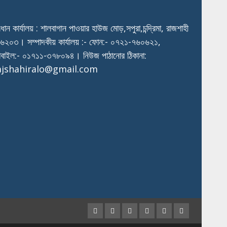
রধান কার্যালয় : শালবাগান পাওয়ার হাউজ মোড়,সপুরা,চন্দ্রিমা, রাজশাহী
৬২০৩। সম্পাদকীয় কার্যালয় :- ফোন:- ০৭২১-৭৬০৬২১,
বাইল:- ০১৭১১-৩৭৮০৯৪। নিউজ পাঠানোর ঠিকানা:
ajshahiralo@gmail.com
Facebook
Twitter
Instagram
Youtube
VK
LinkedIn