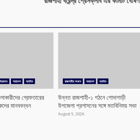
রাজশাহী বরেন্দ্র প্রেসক্লাব এর কমিটি ঘোষণ
শিরোনাম
সারাদেশ
স্লাইড
রাজশাহীর সংবাদ
সারাদেশ
স্লাইড
লাকারীদের গ্রেফতারের
উন্নত রাজশাহী-১ গঠনে গোদাগাড়ী
িকদের মানববন্ধন
উপজেলা প্রশাসনের সঙ্গে মতবিনিময় সভা
August 5, 2026