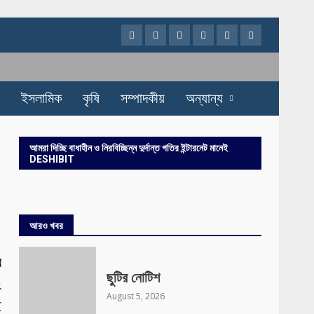
Facebook
Twitter
Instagram
Youtube
VK
LinkedIn
ইসলামিক
কৃষি
সম্পাদকীয়
অন্যান্য
আমরা দিচ্ছি বাধাহীন ও নিরবিচ্ছিন্ন দুর্দান্ত গতির ইন্টারনেট মানেই
DESHIBIT
আরও খবর
র
ছুটির নোটিশ
২
August 5, 2026
ই