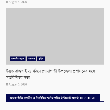
August 5, 2026
রাজশাহীর সংবাদ
সারাদেশ
স্লাইড
উন্নত রাজশাহী-১ গঠনে গোদাগাড়ী উপজেলা প্রশাসনের সঙ্গে
মতবিনিময় সভা
August 5, 2026
আমরা দিচ্ছি বাধাহীন ও নিরবিচ্ছিন্ন দুর্দান্ত গতির ইন্টারনেট মানেই DESHIBIT