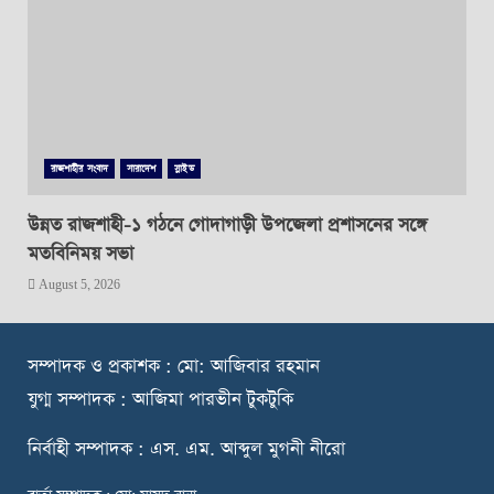
রাজশাহীর সংবাদ
সারাদেশ
স্লাইড
উন্নত রাজশাহী-১ গঠনে গোদাগাড়ী উপজেলা প্রশাসনের সঙ্গে
মতবিনিময় সভা
August 5, 2026
স
ম্পাদক ও প্রকাশক : মো: আজিবার রহমান
যুগ্ম সম্পাদক : আজিমা পারভীন টুকটুকি
নি
র্বাহী সম্পাদক : এস. এম. আব্দুল মুগনী নীরো