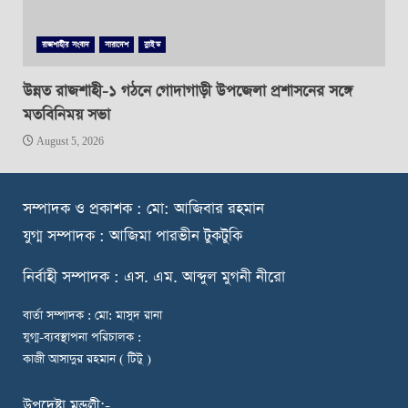
রাজশাহীর সংবাদ
সারাদেশ
স্লাইড
উন্নত রাজশাহী-১ গঠনে গোদাগাড়ী উপজেলা প্রশাসনের সঙ্গে
মতবিনিময় সভা
August 5, 2026
স
ম্পাদক ও প্রকাশক : মো: আজিবার রহমান
যুগ্ম সম্পাদক : আজিমা পারভীন টুকটুকি
নি
র্বাহী সম্পাদক : এস. এম. আব্দুল মুগনী নীরো
বার্তা সম্পাদক : মো: মাসুদ রানা
যুগ্ম-ব্যবস্থাপনা পরিচালক :
কাজী আসাদুর রহমান ( টিটু )
উপদেষ্টা মন্ডলী:-