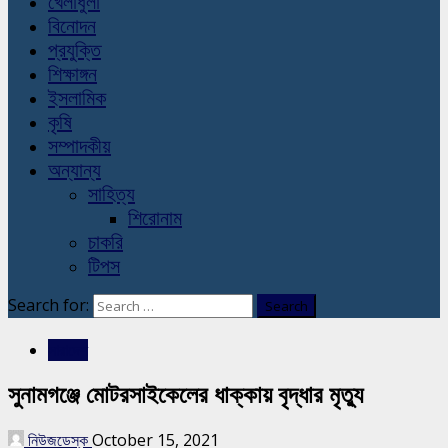
খেলাধুলা
বিনোদন
প্রযুক্তি
শিক্ষাঙ্গন
ইসলামিক
কৃষি
সম্পাদকীয়
অন্যান্য
সাহিত্য
শিরোনাম
চাকরি
টিপস
Search for:
সারাদেশ
সুনামগঞ্জে মোটরসাইকেলের ধাক্কায় বৃদ্ধার মৃত্যু
নিউজডেস্ক
October 15, 2021