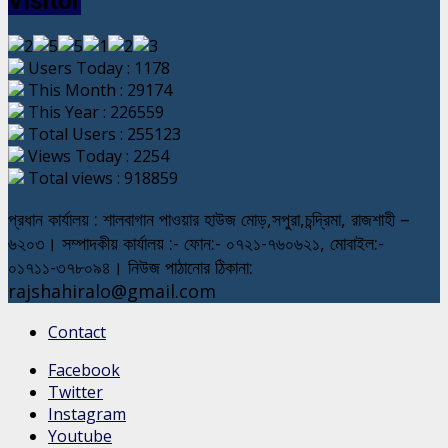
Visitor
Users Today : 1178
This Month : 29174
This Year : 226559
Total Users : 255123
Views Today : 2254
Total views : 918859
প্রধান কার্যালয় : শালবাগান পাওয়ার হাউজ মোড়,সপুরা,চন্দ্রিমা, রাজশাহী –
৬২০৩। সম্পাদকীয় কার্যালয় :- ফোন:- ০৭২১-৭৬০৬২১, মোবাইল:-
০১৭১১-৩৭৮০৯৪। নিউজ পাঠানোর ঠিকানা:
rajshahiralo@gmail.com
Contact
Facebook
Twitter
Instagram
Youtube