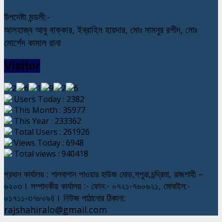
উপদেষ্টা মন্ডলী:-
আলহাজ্ব আবু বাক্কার, ইব্রাহিম হায়দার, মোঃ মামনুর রশীদ, মোঃ
মোর্শেদ কামাল রানা
Visitor
Users Today : 2382
This Month : 35977
This Year : 233362
Total Users : 261926
Views Today : 6948
Total views : 940418
প্রধান কার্যালয় : শালবাগান পাওয়ার হাউজ মোড়,সপুরা,চন্দ্রিমা, রাজশাহী –
৬২০৩। সম্পাদকীয় কার্যালয় :- ফোন:- ০৭২১-৭৬০৬২১, মোবাইল:-
০১৭১১-৩৭৮০৯৪। নিউজ পাঠানোর ঠিকানা:
rajshahiralo@gmail.com