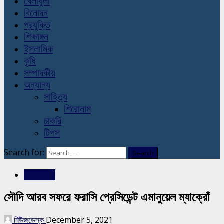
খেলাধুলা
বিনোদন
প্রযুক্তি
শিক্ষাঙ্গন
ইসলামিক
কৃষি
সম্পাদকীয়
অন্যান্য
সাহিত্য
শিরোনাম
চাকরি
টিপস
Search for:
আন্তর্জাতিক
সৌদি আরব সফরে ফরাসি প্রেসিডেন্ট এমানুয়েল ম্যাক্রোঁ
নিউজডেস্ক
December 5, 2021