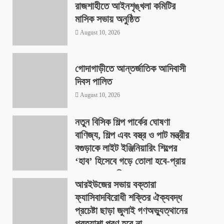
রাজশাহীতে আইনশৃঙ্খলা কমিটির
মাসিক সভায় অনুষ্ঠিত
August 10, 2026
গোদাগাড়ীতে আন্তর্জাতিক আদিবাসী
দিবস পালিত
August 10, 2026
নতুন বিসিক শিল্প পার্কের ঘোষণা
বাণিজ্য, শিল্প এবং বস্ত্র ও পাট মন্ত্রীর
বগুড়াকে লাইট ইঞ্জিনিয়ারিং শিল্পের
‘হাব’ হিসেবে গড়ে তোলা হবে-প্রায়
৪০০ একর জমিতে
আরইউজের সভায় বক্তারা
August 9, 2026
ফ্যাসিবাদবিরোধী শক্তির ঐক্যবদ্ধ
প্রচেষ্টা ছাড়া জুলাই গণঅভ্যুত্থানের
প্রত্যাশা পূরণ হবে না