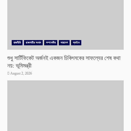
রাজনীতি
রাজশাহীর সংবাদ
সম্পাদকীয়
সারাদেশ
স্লাইড
শুধু সার্টিফিকেট অর্জনই একজন চিকিৎসকের সাফল্যের শেষ কথা
নয়: ভূমিমন্ত্রী
August 2, 2026