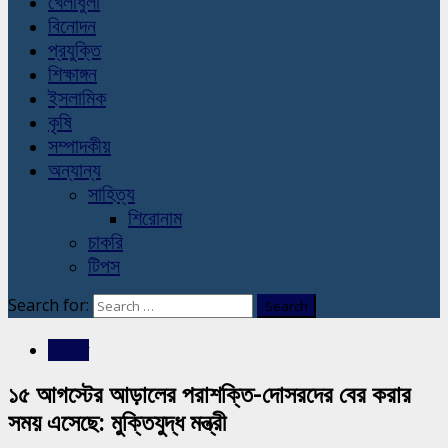
খেলাধুলা
বিনোদন
প্রযুক্তি
শিক্ষাঙ্গন
ইসলামিক
কৃষি
সম্পাদকীয়
অন্যান্য
সাহিত্য
শিরোনাম
চাকরি
টিপস
Search for:
রাজনীতি
১৫ আগস্টের আড়ালের পরাশক্তি-দোসরদের বের করার
সময় এসেছে: মুক্তিযুদ্ধ মন্ত্রী