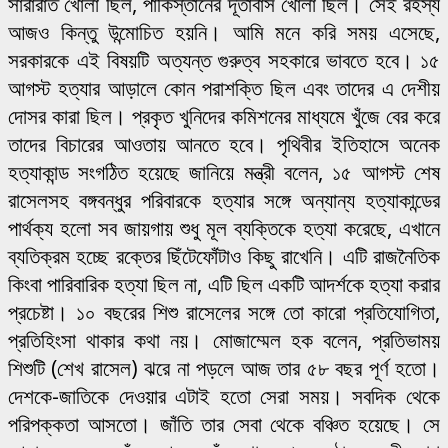
সারারাত খোলা ছিল, পাকিস্তানের দূতাবাস খোলা ছিল। সেই রহস্য
আজও কিন্তু উন্মোচিত হয়নি। আমি মনে করি সময় এসেছে,
সরকারকে এই বিষয়টি অত্যন্ত গুরুত্ব সহকারে ভাবতে হবে। ১৫
আগস্ট হত্যার আড়ালে কোন পরাশক্তি ছিল এবং তাদের এ দেশীয়
দোসর কারা ছিল। প্রকৃত খুনিদের কমিশনের মাধ্যমে খুঁজে বের করে
তাদের বিচারের আওতায় আনতে হবে। পৃথিবীর ইতিহাসে অনেক
হত্যাকান্ড সংগঠিত হয়েছে জানিয়ে মন্ত্রী বলেন, ১৫ আগস্ট শেষ
রাসেলসহ বঙ্গবন্ধুর পরিবারকে হত্যার সঙ্গে অন্যান্য হত্যাকান্ডের
পার্থক্য হলো সব জায়গায় শুধু মূল ব্যক্তিকে হত্যা করেছে, এখানে
ব্যতিক্রম হচ্ছে রক্তের ছিঁটেফোঁটাও কিছু রাখেনি। এটি রাজনৈতিক
কিংবা পারিবারিক হত্যা ছিল না, এটি ছিল একটি আদর্শকে হত্যা করার
প্রচেষ্টা। ১০ বছরের শিশু রাসেলের সঙ্গে তো কারো প্রতিযোগিতা,
প্রতিহিংসা থাকার কথা নয়। মোজাম্মেল হক বলেন, প্রতিভাময়
শিশুটি (শেখ রাসেল) ঝরে না পড়লে আজ তার ৫৮ বছর পূর্ণ হতো।
দেশকে-জাতিকে দেওয়ার এটাই হতো সেরা সময়। সবদিক থেকে
পরিপক্কতা আসতো। জাঁতি তার সেবা থেকে বঞ্চিত হয়েছে। সে