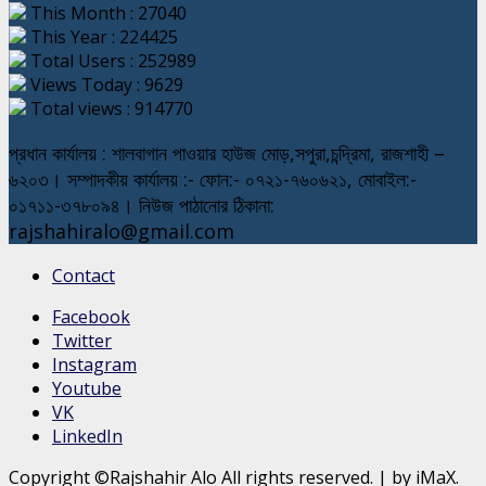
This Month : 27040
This Year : 224425
Total Users : 252989
Views Today : 9629
Total views : 914770
প্রধান কার্যালয় : শালবাগান পাওয়ার হাউজ মোড়,সপুরা,চন্দ্রিমা, রাজশাহী –
৬২০৩। সম্পাদকীয় কার্যালয় :- ফোন:- ০৭২১-৭৬০৬২১, মোবাইল:-
০১৭১১-৩৭৮০৯৪। নিউজ পাঠানোর ঠিকানা:
rajshahiralo@gmail.com
Contact
Facebook
Twitter
Instagram
Youtube
VK
LinkedIn
Copyright ©Rajshahir Alo All rights reserved.
|
by iMaX.