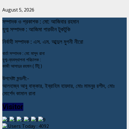
August 5, 2026
স
ম্পাদক ও প্রকাশক : মো: আজিবার রহমান
যুগ্ম সম্পাদক : আজিমা পারভীন টুকটুকি
নি
র্বাহী সম্পাদক : এস. এম. আব্দুল মুগনী নীরো
বার্তা সম্পাদক : মো: মাসুদ রানা
যুগ্ম-ব্যবস্থাপনা পরিচালক :
কাজী আসাদুর রহমান ( টিটু )
উপদেষ্টা মন্ডলী:-
আলহাজ্ব আবু বাক্কার, ইব্রাহিম হায়দার, মোঃ মামনুর রশীদ, মোঃ
মোর্শেদ কামাল রানা
Visitor
Users Today : 4092