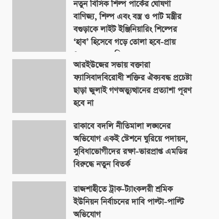
নতুন বিসিক শিল্প পার্কের ঘোষণা
বাণিজ্য, শিল্প এবং বস্ত্র ও পাট মন্ত্রীর
বগুড়াকে লাইট ইঞ্জিনিয়ারিং শিল্পের
‘হাব’ হিসেবে গড়ে তোলা হবে-প্রায়
৪০০ একর জমিতে
আরইউজের সভায় বক্তারা
August 9, 2026
ফ্যাসিবাদবিরোধী শক্তির ঐক্যবদ্ধ প্রচেষ্টা
ছাড়া জুলাই গণঅভ্যুত্থানের প্রত্যাশা পূরণ
হবে না
August 9, 2026
রাকাবে বদলি নীতিমালা লঙ্ঘনের
অভিযোগ একই স্টেশনে ঘুরিয়ে পদায়ন,
সুবিধাভোগীদের রক্ষা-ভারপ্রাপ্ত এমডির
বিরুদ্ধে নতুন বিতর্ক
August 9, 2026
রাজশাহীতে ট্রাক-ট্যাংকলরী শ্রমিক
ইউনিয়ন নির্বাচনের দাবি পাল্টা-পাল্টি
অভিযোগ