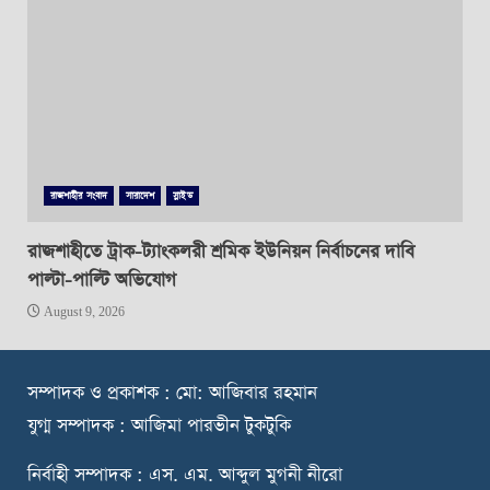
রাজশাহীর সংবাদ
সারাদেশ
স্লাইড
রাজশাহীতে ট্রাক-ট্যাংকলরী শ্রমিক ইউনিয়ন নির্বাচনের দাবি
পাল্টা-পাল্টি অভিযোগ
August 9, 2026
স
ম্পাদক ও প্রকাশক : মো: আজিবার রহমান
যুগ্ম সম্পাদক : আজিমা পারভীন টুকটুকি
নি
র্বাহী সম্পাদক : এস. এম. আব্দুল মুগনী নীরো