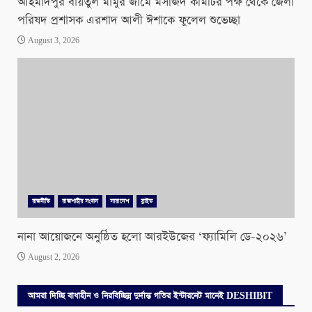
আহমাদপুর বায়তুল মামুর জামে মসজিদ কমিটির পক্ষ থেকে জেলা
পরিষদ প্রশাসক এরশাদ আলী ঈশাকে ফুলেল শুভেচ্ছা
August 3, 2026
রাজনীতি
রাজশাহীর সংবাদ
সারাদেশ
স্লাইড
নানা আয়োজনে অনুষ্ঠিত হলো আরইউজের ‘ফ্যামিলি ডে-২০২৬’
August 2, 2026
আমরা দিচ্ছি বাধাহীন ও নিরবিচ্ছিন্ন দুর্দান্ত গতির ইন্টারনেট মানেই DESHIBIT