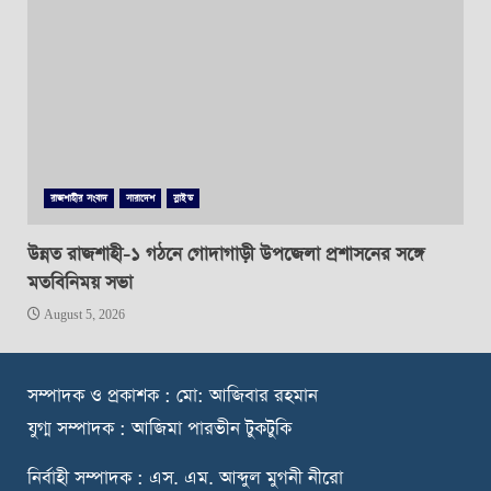
রাজশাহীর সংবাদ
সারাদেশ
স্লাইড
উন্নত রাজশাহী-১ গঠনে গোদাগাড়ী উপজেলা প্রশাসনের সঙ্গে
মতবিনিময় সভা
August 5, 2026
স
ম্পাদক ও প্রকাশক : মো: আজিবার রহমান
যুগ্ম সম্পাদক : আজিমা পারভীন টুকটুকি
নি
র্বাহী সম্পাদক : এস. এম. আব্দুল মুগনী নীরো