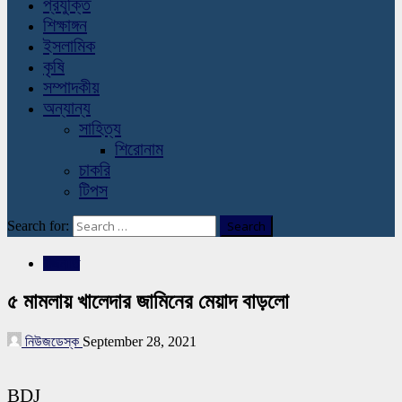
প্রযুক্তি
শিক্ষাঙ্গন
ইসলামিক
কৃষি
সম্পাদকীয়
অন্যান্য
সাহিত্য
শিরোনাম
চাকরি
টিপস
Search for:
রাজনীতি
৫ মামলায় খালেদার জামিনের মেয়াদ বাড়লো
নিউজডেস্ক
September 28, 2021
BDJ