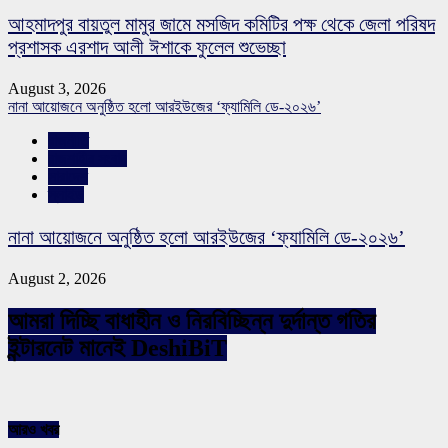
আহমাদপুর বায়তুল মামুর জামে মসজিদ কমিটির পক্ষ থেকে জেলা পরিষদ
প্রশাসক এরশাদ আলী ঈশাকে ফুলেল শুভেচ্ছা
August 3, 2026
নানা আয়োজনে অনুষ্ঠিত হলো আরইউজের ‘ফ্যামিলি ডে-২০২৬’
রাজনীতি
রাজশাহীর সংবাদ
সারাদেশ
স্লাইড
নানা আয়োজনে অনুষ্ঠিত হলো আরইউজের ‘ফ্যামিলি ডে-২০২৬’
August 2, 2026
আমরা দিচ্ছি বাধাহীন ও নিরবিচ্ছিন্ন দুর্দান্ত গতির
ইন্টারনেট মানেই DeshiBiT
আরও খবর