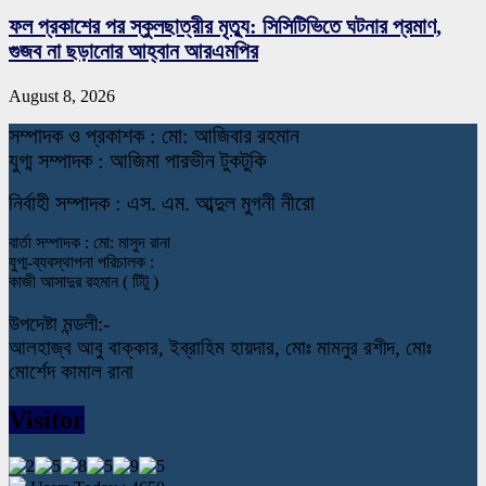
ফল প্রকাশের পর স্কুলছাত্রীর মৃত্যু: সিসিটিভিতে ঘটনার প্রমাণ,
গুজব না ছড়ানোর আহ্বান আরএমপির
August 8, 2026
স
ম্পাদক ও প্রকাশক : মো: আজিবার রহমান
যুগ্ম সম্পাদক : আজিমা পারভীন টুকটুকি
নি
র্বাহী সম্পাদক : এস. এম. আব্দুল মুগনী নীরো
বার্তা সম্পাদক : মো: মাসুদ রানা
যুগ্ম-ব্যবস্থাপনা পরিচালক :
কাজী আসাদুর রহমান ( টিটু )
উপদেষ্টা মন্ডলী:-
আলহাজ্ব আবু বাক্কার, ইব্রাহিম হায়দার, মোঃ মামনুর রশীদ, মোঃ
মোর্শেদ কামাল রানা
Visitor