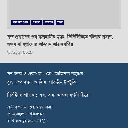
রাজশাহীর সংবাদ
শিক্ষাঙ্গন
সারাদেশ
স্লাইড
ফল প্রকাশের পর স্কুলছাত্রীর মৃত্যু: সিসিটিভিতে ঘটনার প্রমাণ,
গুজব না ছড়ানোর আহ্বান আরএমপির
August 8, 2026
স
ম্পাদক ও প্রকাশক : মো: আজিবার রহমান
যুগ্ম সম্পাদক : আজিমা পারভীন টুকটুকি
নি
র্বাহী সম্পাদক : এস. এম. আব্দুল মুগনী নীরো
বার্তা সম্পাদক : মো: মাসুদ রানা
যুগ্ম-ব্যবস্থাপনা পরিচালক :
কাজী আসাদুর রহমান ( টিটু )