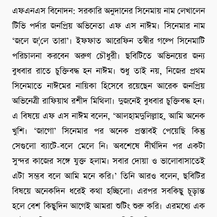
এফএনএস বিনোদন: সরকারি অনুদানের সিনেমায় নাম লেখালেন
টিভি পর্দার জনপ্রিয় অভিনেতা এফ এস নাঈম। সিনেমার নাম
‘জলে জ¦লে তারা’। ইফফাত আরেফিন তন্বীর গল্পে সিনেমাটি
পরিচালনা করবেন অরুণ চৌধুরী। ছবিটিতে অভিনয়ের জন্য
বুধবার রাতে চুক্তিবদ্ধ হন নাঈম। শুধু তাই নয়, নিজের প্রথম
সিনেমাতে নাঈমের নায়িকা হিসেবে রয়েছেন আরেক জনপ্রিয়
অভিনেত্রী রাফিয়াথ রশীদ মিথিলা। দুজনেই বুধবার চুক্তিবদ্ধ হন।
এ বিষয়ে এফ এস নাঈম বলেন, ‘আলহামদুলিল্লাহ, আমি অনেক
খুশি। ‘জাগো’ সিনেমার পর অনেক প্রস্তাবই পেয়েছি কিন্তু
সেগুলো ব্যাটে-বলে মেলে নি। অবশেষে দীর্ঘদিন পর একটা
সুন্দর কাজের সঙ্গে যুক্ত হলাম। সবার দোয়া ও ভালোবাসাতেই
এটা সম্ভব বলে আমি মনে করি।’ তিনি আরও বলেন, ছবিটির
বিষয়ে অনেকদিন ধরেই কথা হচ্ছিলো। এরপর সবকিছু চূড়ান্ত
হলে বেশ কিছুদিন আগেই আমরা শুটিং শুরু করি। এরমধ্যে এক