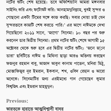
লটের শুটিং শেষ হয়েছে। তবে অফিশিয়ালি আমরা মঙ্গলবার
সাইনিং করি এবং ফটোশুট করি। আলহামদুলিল্লাহ, খুবই সুন্দর ও
গোছানো একটা টিমের সঙ্গে কাজ করছি। সবার দোয়া চাই যেন
সুন্দরভাবে কাজটি শেষ করতে পারি।’ এর আগে নাঈমকে দেখা
গিয়েছিলো ২০১১ সালে, ‘জাগো’ সিনেমা। ১০ বছর পর শুরু
করলেন তার দ্বিতীয় সিনেমা। প্রথম লটের শুটিং শেষে আগামী ১৫
অক্টোবর থেকে শুরু হবে এর দ্বিতীয় লটের শুটিং। ‘জলে জ¦লে
তারা’ ছবিটিতে নাঈম ও মিথিলা ছাড়া আরও অভিনয় করছেন
ফজলুর রহমান বাবু, আজাদ আবুল কালাম পাভেল, মনিরা মিঠু,
মোস্তাফিজুর নূর ইমরান, ইকবাল, শখ, ওবিদ রেহান ও আরো
অনেকে। সিনেমাটির জন্য এরইমধ্যে গান গেয়েছেন কুমার
বিশ্বজিৎ এবং ইমরান মাহমুদুল।
Continue
Previous:
ভারতকে হারাতে আত্মবিশ্বাসী বাবর