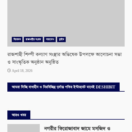
বিনোদন
রাজশাহীর সংবাদ
সারাদেশ
স্লাইড
রাজশাহী শিল্পী কল্যাণ সংস্থার অভিষেক উপলক্ষে আলোচনা সভা
ও সাংস্কৃতিক অনুষ্ঠান অনুষ্ঠিত
April 18, 2026
আমরা দিচ্ছি বাধাহীন ও নিরবিচ্ছিন্ন দুর্দান্ত গতির ইন্টারনেট মানেই DESHIBIT
আরও খবর
নগরীর ফিরোজাবাদ জামে মসজিদ ও