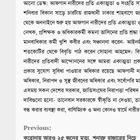
আলো ডেস্ক: আফগান নারীদের প্রতি একাত্মতা ও সংহতি 
শনিবার বিকাল সাড়ে চারটায় রাজধানী ঢাকার শাহবাগে জ
থেকে অনলাইনে শুরু হয় আফগান নারীদের প্রতি একাত্মতা ও স
লেখক, প্রশিক্ষক ও অধিকারকর্মী কমলা ভাসিনের প্রতি শ্র
মানবাধিকার কর্মী খুশি কবীর এবং সঞ্চালনা করেন- আইনজীবী
শতকোটির থেকে বিবৃতি পাঠ করেন সোহানা আহমেদ। বিবৃত
নারীদের প্রতিবাদী আন্দোলনের সঙ্গে আমরা একাত্মতা প
প্রকার সুযোগ সুবিধা পাওয়ার অধিকার রয়েছে আফগানী নার
অধিকার, নিরাপদ ও সুস্থ জীবনের অধিকার এবং সর্বোপরি ম
এসময় সকল দেশের সরকার, জাতিসংঘের নিরাপত্তা পরিষদ এবং
দাবিগুলো হলো- তালেবান সরকারকে স্বীকৃতি না দেওয়া, তাল
বন্ধ করার ব্যবস্থা করা, বাণিজ্যিক ও অন্য কোনও স্বার্থে নারী
Continue
Previous:
করোনায় আরও ২৫ জনের মৃত্যু, শনাক্ত হাজারের নিচে