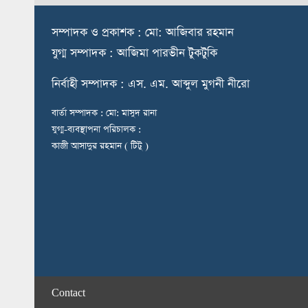
স
ম্পাদক ও প্রকাশক : মো: আজিবার রহমান
যুগ্ম সম্পাদক : আজিমা পারভীন টুকটুকি
নি
র্বাহী সম্পাদক : এস. এম. আব্দুল মুগনী নীরো
বার্তা সম্পাদক : মো: মাসুদ রানা
যুগ্ম-ব্যবস্থাপনা পরিচালক :
কাজী আসাদুর রহমান ( টিটু )
Contact