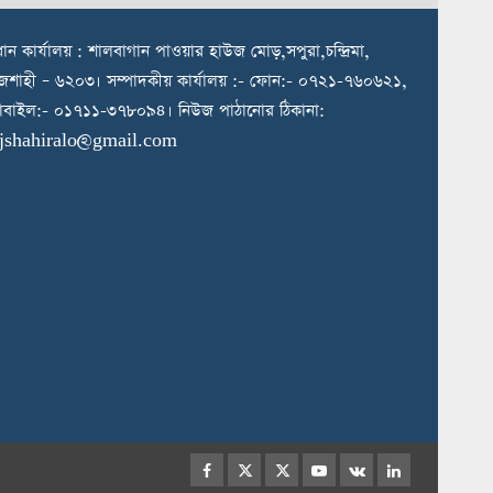
রধান কার্যালয় : শালবাগান পাওয়ার হাউজ মোড়,সপুরা,চন্দ্রিমা,
জশাহী – ৬২০৩। সম্পাদকীয় কার্যালয় :- ফোন:- ০৭২১-৭৬০৬২১,
বাইল:- ০১৭১১-৩৭৮০৯৪। নিউজ পাঠানোর ঠিকানা:
ajshahiralo@gmail.com
Facebook
Twitter
Instagram
Youtube
VK
LinkedIn