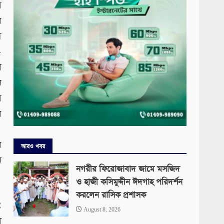
ল
র
ী
-
ে
ন
ল
র
।
র
আরও খবর
ন
নগরীর ফিরোজাবাদ জামে মসজিদ
ও হাজী কসিমুদ্দীন ঈদগাহ পরিদর্শন
করলেন রাসিক প্রশাসক
:
August 8, 2026
ে