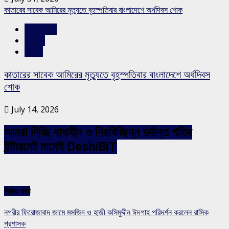
কাতারের সাবেক আমিরের মৃত্যুতে বৃহস্পতিবার বাংলাদেশে অর্ধদিবস শোক
আন্তর্জাতিক
সারাদেশ
স্লাইড
কাতারের সাবেক আমিরের মৃত্যুতে বৃহস্পতিবার বাংলাদেশে অর্ধদিবস
শোক
July 14, 2026
আমরা দিচ্ছি বাধাহীন ও নিরবিচ্ছিন্ন দুর্দান্ত গতির
ইন্টারনেট মানেই DeshiBiT
আরও খবর
নগরীর ফিরোজাবাদ জামে মসজিদ ও হাজী কসিমুদ্দীন ঈদগাহ পরিদর্শন করলেন রাসিক
প্রশাসক