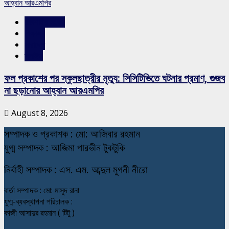
আহ্বান আরএমপির
রাজশাহীর সংবাদ
শিক্ষাঙ্গন
সারাদেশ
স্লাইড
ফল প্রকাশের পর স্কুলছাত্রীর মৃত্যু: সিসিটিভিতে ঘটনার প্রমাণ, গুজব
না ছড়ানোর আহ্বান আরএমপির
August 8, 2026
স
ম্পাদক ও প্রকাশক : মো: আজিবার রহমান
যুগ্ম সম্পাদক : আজিমা পারভীন টুকটুকি
নি
র্বাহী সম্পাদক : এস. এম. আব্দুল মুগনী নীরো
বার্তা সম্পাদক : মো: মাসুদ রানা
যুগ্ম-ব্যবস্থাপনা পরিচালক :
কাজী আসাদুর রহমান ( টিটু )