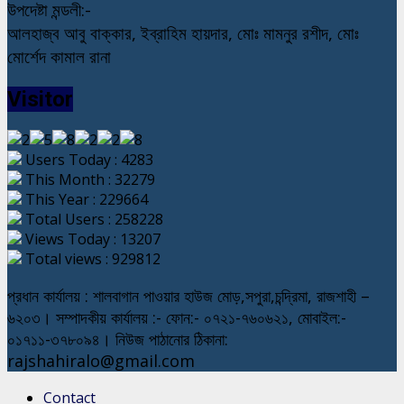
উপদেষ্টা মন্ডলী:-
আলহাজ্ব আবু বাক্কার, ইব্রাহিম হায়দার, মোঃ মামনুর রশীদ, মোঃ
মোর্শেদ কামাল রানা
Visitor
Users Today : 4283
This Month : 32279
This Year : 229664
Total Users : 258228
Views Today : 13207
Total views : 929812
প্রধান কার্যালয় : শালবাগান পাওয়ার হাউজ মোড়,সপুরা,চন্দ্রিমা, রাজশাহী –
৬২০৩। সম্পাদকীয় কার্যালয় :- ফোন:- ০৭২১-৭৬০৬২১, মোবাইল:-
০১৭১১-৩৭৮০৯৪। নিউজ পাঠানোর ঠিকানা:
rajshahiralo@gmail.com
Contact