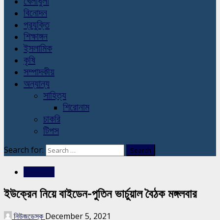
খেলাধুলা
বিনোদন
প্রযুক্তি
শিক্ষাঙ্গন
ইসলামিক
কৃষি
সম্পাদকীয়
অন্যান্য
সাহিত্য
শিরোনাম
চাকরি
টিপস
Search for:
আন্তর্জাতিক
ইউক্রেন নিয়ে বাইডেন-পুতিন ভার্চুয়াল বৈঠক মঙ্গলবার
নিউজডেস্ক
December 5, 2021