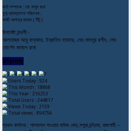
বার্তা সম্পাদক : মো: মাসুদ রানা
যুগ্ম-ব্যবস্থাপনা পরিচালক :
কাজী আসাদুর রহমান ( টিটু )
উপদেষ্টা মন্ডলী:-
আলহাজ্ব আবু বাক্কার, ইব্রাহিম হায়দার, মোঃ মামনুর রশীদ, মোঃ
মোর্শেদ কামাল রানা
Visitor
Users Today : 924
This Month : 18868
This Year : 216253
Total Users : 244817
Views Today : 2159
Total views : 894756
প্রধান কার্যালয় : শালবাগান পাওয়ার হাউজ মোড়,সপুরা,চন্দ্রিমা, রাজশাহী –