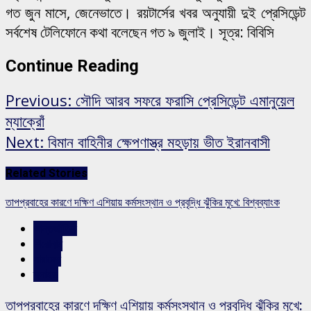
গত জুন মাসে, জেনেভাতে। রয়টার্সের খবর অনুযায়ী দুই প্রেসিডেন্ট
সর্বশেষ টেলিফোনে কথা বলেছেন গত ৯ জুলাই। সূত্র: বিবিসি
Continue Reading
Previous:
সৌদি আরব সফরে ফরাসি প্রেসিডেন্ট এমানুয়েল
ম্যাক্রোঁ
Next:
বিমান বাহিনীর ক্ষেপণাস্ত্র মহড়ায় ভীত ইরানবাসী
Related Stories
তাপপ্রবাহের কারণে দক্ষিণ এশিয়ায় কর্মসংস্থান ও প্রবৃদ্ধি ঝুঁকির মুখে: বিশ্বব্যাংক
আন্তর্জাতিক
শিরোনাম
সারাদেশ
স্লাইড
তাপপ্রবাহের কারণে দক্ষিণ এশিয়ায় কর্মসংস্থান ও প্রবৃদ্ধি ঝুঁকির মুখে: