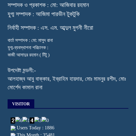
স
ম্পাদক ও প্রকাশক : মো: আজিবার রহমান
যুগ্ম সম্পাদক : আজিমা পারভীন টুকটুকি
নি
র্বাহী সম্পাদক : এস. এম. আব্দুল মুগনী নীরো
বার্তা সম্পাদক : মো: মাসুদ রানা
যুগ্ম-ব্যবস্থাপনা পরিচালক :
কাজী আসাদুর রহমান ( টিটু )
উপদেষ্টা মন্ডলী:-
আলহাজ্ব আবু বাক্কার, ইব্রাহিম হায়দার, মোঃ মামনুর রশীদ, মোঃ
মোর্শেদ কামাল রানা
VISITOR
Users Today : 1886
This Month : 35481