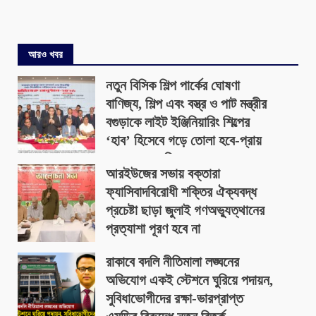
আরও খবর
নতুন বিসিক শিল্প পার্কের ঘোষণা
বাণিজ্য, শিল্প এবং বস্ত্র ও পাট মন্ত্রীর
বগুড়াকে লাইট ইঞ্জিনিয়ারিং শিল্পের
‘হাব’ হিসেবে গড়ে তোলা হবে-প্রায়
৪০০ একর জমিতে
আরইউজের সভায় বক্তারা
August 9, 2026
ফ্যাসিবাদবিরোধী শক্তির ঐক্যবদ্ধ
প্রচেষ্টা ছাড়া জুলাই গণঅভ্যুত্থানের
প্রত্যাশা পূরণ হবে না
August 9, 2026
রাকাবে বদলি নীতিমালা লঙ্ঘনের
অভিযোগ একই স্টেশনে ঘুরিয়ে পদায়ন,
সুবিধাভোগীদের রক্ষা-ভারপ্রাপ্ত