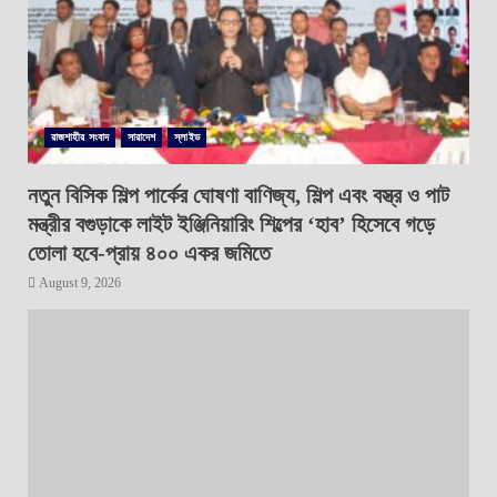
রাজশাহীর সংবাদ
সারাদেশ
স্লাইড
নতুন বিসিক শিল্প পার্কের ঘোষণা বাণিজ্য, শিল্প এবং বস্ত্র ও পাট
মন্ত্রীর বগুড়াকে লাইট ইঞ্জিনিয়ারিং শিল্পের ‘হাব’ হিসেবে গড়ে
তোলা হবে-প্রায় ৪০০ একর জমিতে
August 9, 2026