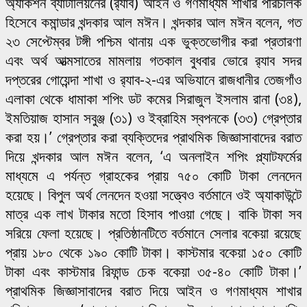
অ্যাকশন ব্যাটালিয়নের (র‌্যাব) আইন ও গণমাধ্যম শাখার পরিচালক
হিসেবে কমান্ডার খন্দকার আল মঈন। খন্দকার আল মঈন বলেন, গত
২৩ সেপ্টেম্বর টঙ্গী পশ্চিম থানায় এক ভুক্তভোগীর করা প্রতারণা
এবং অর্থ আত্মসাতের মামলায় গতকাল বুধবার ভোরে র‌্যাব সদর
দপ্তরের গোয়েন্দা শাখা ও র‌্যাব-২-এর অভিযানে রাজধানীর তেজগাঁও
এলাকা থেকে ধামাকা শপিং ডট কমের সিরাজুল ইসলাম রানা (৩৪),
ইমতিয়াজ হাসান সবুঞ্জ (৩১) ও ইব্রাহিম স্বপনকে (৩৩) গ্রেপ্তার
করা হয়।’ গ্রেপ্তার করা ব্যক্তিদের প্রাথমিক জিজ্ঞাসাবাদের বরাত
দিয়ে খন্দকার আল মঈন বলেন, ‘এ অনলাইন শপিং প্ল্যাটফর্মের
মাধ্যমে এ পর্যন্ত গ্রাহকের প্রায় ৭৫০ কোটি টাকা লেনদেন
হয়েছে। বিপুল অর্থ লেনদেন হওয়া সত্ত্বেও বর্তমানে ওই অ্যাকাউন্টে
মাত্র এক লাখ টাকার মতো হিসাব পাওয়া গেছে। বাকি টাকা সব
সরিয়ে ফেলা হয়েছে। প্রতিষ্ঠানটিতে বর্তমানে সেলার বকেয়া রয়েছে
প্রায় ১৮০ থেকে ১৯০ কোটি টাকা। কাস্টমার বকেয়া ১৫০ কোটি
টাকা এবং কাস্টমার রিফান্ড চেক বকেয়া ৩৫-৪০ কোটি টাকা।’
প্রাথমিক জিজ্ঞাসাবাদের বরাত দিয়ে আইন ও গণমাধ্যম শাখার