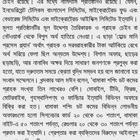
চেইন রয়েছে। এর মধ্যে নামিদামি প্রতিষ্ঠানও রয়েছে। যেমন,
ইনভেরিয়েন্ট টেলিকম বাংলাদেশ লিমিটেড, মাইক্রোট্রেড ফুড এবং
বেভারেজ লিমিটেড এবং মাইক্রোট্রেড আইসিক্স লিমিটেড ইত্যাদি।
মূলত প্রতিষ্ঠানটির মূল উদ্দেশ্য তৈরিকারক ও গ্রাহক চেইন বা
নেটওয়ার্ক থেকে বিপুল অর্থ হাতিয়ে নেওয়া। এ ছাড়া ‘হোল্ড মানি
প্রসেস প্ল্যান’ অর্থাৎ গ্রাহক ও সরবরাহকারীর টাকা আটকিয়ে রেখে
অর্থ সরিয়ে ফেলা ছিল অন্যতম উদ্দেশ্য। বিশাল অফার, ছাড়ের
ছড়াছড়ি, আর নানাবিধ অক্ষর দিয়ে সাধারণ জনগণকে প্রলুব্ধ করা
হতো, যাতে দ্রুততম সময়ে ক্রেতা বৃদ্ধি সম্ভব হয় বলে জানানো হয়
সংবাদ সম্মেলনে। খন্দকার আল মঈন বলেন, ‘ধামাকা শপিং ডট কমের
গ্রাহক সংখ্যা তিন লাখেরও বেশি। মোবাইল, টিভি, ফ্রিজ,
মোটরবাইক, গৃহস্থালিপণ্য ও ফার্নিচার ইত্যাদি বিভিন্ন অফারে
বিক্রি করা হত। ধামাকা শপিং ডট কমের বিভিন্ন লোভনীয়
অফারগুলো হলো সিগনেচার কার্ড ২০ থেকে ৩০ শতাংশ, ধামাকা
নাইট-এ ৫০ শতাংশ পর্যন্ত, রেগুলার ২০ থেকে ৩০ শতাংশ পর্যন্ত
প্রদান করা ইত্যাদি। গ্রেপ্তার করা ব্যক্তিদের বিরুদ্ধে আইনানুগ