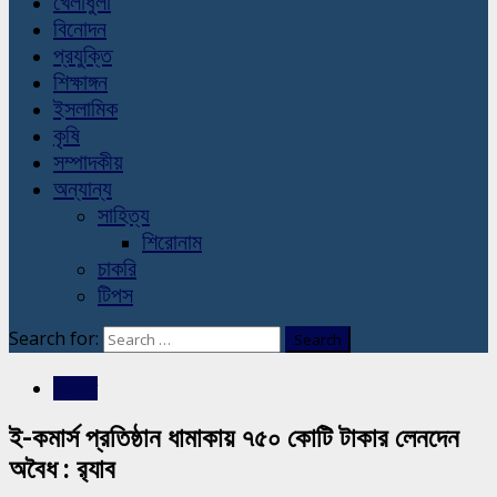
খেলাধুলা
বিনোদন
প্রযুক্তি
শিক্ষাঙ্গন
ইসলামিক
কৃষি
সম্পাদকীয়
অন্যান্য
সাহিত্য
শিরোনাম
চাকরি
টিপস
Search for:
সারাদেশ
ই-কমার্স প্রতিষ্ঠান ধামাকায় ৭৫০ কোটি টাকার লেনদেন
অবৈধ : র‍্যাব