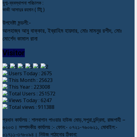
যুগ্ম-ব্যবস্থাপনা পরিচালক :
কাজী আসাদুর রহমান ( টিটু )
উপদেষ্টা মন্ডলী:-
আলহাজ্ব আবু বাক্কার, ইব্রাহিম হায়দার, মোঃ মামনুর রশীদ, মোঃ
মোর্শেদ কামাল রানা
Visitor
Users Today : 2675
This Month : 25623
This Year : 223008
Total Users : 251572
Views Today : 6247
Total views : 911388
প্রধান কার্যালয় : শালবাগান পাওয়ার হাউজ মোড়,সপুরা,চন্দ্রিমা, রাজশাহী –
৬২০৩। সম্পাদকীয় কার্যালয় :- ফোন:- ০৭২১-৭৬০৬২১, মোবাইল:-
০১৭১১-৩৭৮০৯৪। নিউজ পাঠানোর ঠিকানা: