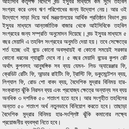
আইসিবি কর্তৃপক্ষ বিদেশে বন্ড ইস্যুর মাধ্যমে কম সুদে তহবিল
সংগ্রহ করে ওসব ঋণ পরিশোধের জন্য উদ্যোগ নেয়। আর ওই
উদ্যোগে সাড়া দিয়ে অর্থ মন্ত্রণালয়ের আর্থিক প্রতিষ্ঠান বিভাগ বন্ড
ইস্যুর মাধ্যমে আন্তর্জাতিক বাজার থেকে আইসিবিকে তহবিল
সংগ্রহের জন্য সম্প্রতি অনুমোদন দিয়েছে। বন্ড ইস্যুর মাধ্যমে ৫
বছর মেয়াদি এ তহবিল সংগ্রহের অনুমতি দেয়া হয়। তবে সেক্ষেত্রে
শর্ত হচ্ছে ওই বন্ডে কোনো অবস্থায়ই বা কোনো সময়েই সরকার
কোনো ধরনের গ্যারান্টি দেবে না। ৫ বছর মেয়াদি বন্ডের কুপন রেট
অর্থাৎ কুপনসহ আনুষঙ্গিক সব ব্যয় যেমন- লিড অ্যারেঞ্জার ফি,
ক্রেডিট রেটিং ফি, আন্ডার রাইটিং ফি, ট্রাস্টি ফি, ডকুমেন্টেশন ব্যয়,
লিগ্যাল ফি, রোড শো বাবদ ব্যয়, বৈদেশিক মুদ্রার বিনিময় হার-
সংক্রান্ত ঝুঁকি নিরসন ব্যয় এবং প্রযোজ্য ক্ষেত্রে অন্যান্য সব ব্যয়
অনধিক ৩ দশমিক ৫০ শতাংশ হতে হবে। আর সংগৃহীত তহবিলের
অন্তত ৫০ শতাংশ অর্থ নতুনভাবে বিনিয়োগ করতে হবে। তাছাড়া
বৈদেশিক মুদ্রার বিনিময় হার-সংশ্লিষ্ট ঝুঁকি কমানোর লক্ষ্যে
প্রয়োজনীয় ব্যবস্থা নিতে হবে।