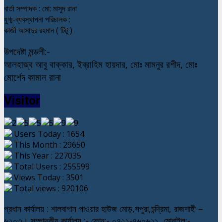
বার্তা সম্পাদক : মো: মাসুদ রানা
যুগ্ম-ব্যবস্থাপনা পরিচালক :
কাজী আসাদুর রহমান ( টিটু )
উপদেষ্টা মন্ডলী:-
আলহাজ্ব আবু বাক্কার, ইব্রাহিম হায়দার, মোঃ মামনুর রশীদ, মোঃ
মোর্শেদ কামাল রানা
Visitor
Users Today : 1654
This Month : 29650
This Year : 227035
Total Users : 255599
Views Today : 3501
Total views : 920106
প্রধান কার্যালয় : শালবাগান পাওয়ার হাউজ মোড়,সপুরা,চন্দ্রিমা, রাজশাহী –
৬২০৩। সম্পাদকীয় কার্যালয় :- ফোন:- ০৭২১-৭৬০৬২১, মোবাইল:-