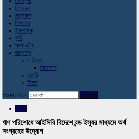
খেলাধুলা
বিনোদন
প্রযুক্তি
শিক্ষাঙ্গন
ইসলামিক
কৃষি
সম্পাদকীয়
অন্যান্য
সাহিত্য
শিরোনাম
চাকরি
টিপস
Search for:
সারাদেশ
ঋণ পরিশোধে আইসিবি বিদেশে বন্ড ইস্যুর মাধ্যমে অর্থ
সংগ্রহের উদ্যোগ