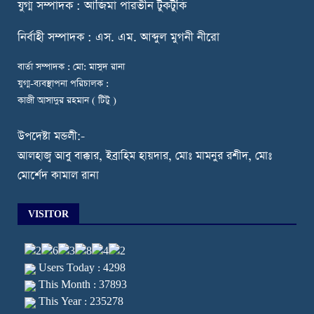
যুগ্ম সম্পাদক : আজিমা পারভীন টুকটুকি
নি
র্বাহী সম্পাদক : এস. এম. আব্দুল মুগনী নীরো
বার্তা সম্পাদক : মো: মাসুদ রানা
যুগ্ম-ব্যবস্থাপনা পরিচালক :
কাজী আসাদুর রহমান ( টিটু )
উপদেষ্টা মন্ডলী:-
আলহাজ্ব আবু বাক্কার, ইব্রাহিম হায়দার, মোঃ মামনুর রশীদ, মোঃ
মোর্শেদ কামাল রানা
VISITOR
Users Today : 4298
This Month : 37893
This Year : 235278