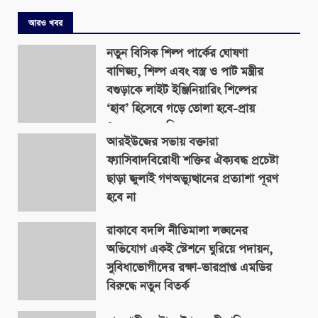
আরও খবর
নতুন বিসিক শিল্প পার্কের ঘোষণা
বাণিজ্য, শিল্প এবং বস্ত্র ও পাট মন্ত্রীর
বগুড়াকে লাইট ইঞ্জিনিয়ারিং শিল্পের
‘হাব’ হিসেবে গড়ে তোলা হবে-প্রায়
৪০০ একর জমিতে
আরইউজের সভায় বক্তারা
August 9, 2026
ফ্যাসিবাদবিরোধী শক্তির ঐক্যবদ্ধ প্রচেষ্টা
ছাড়া জুলাই গণঅভ্যুত্থানের প্রত্যাশা পূরণ
হবে না
August 9, 2026
রাকাবে বদলি নীতিমালা লঙ্ঘনের
অভিযোগ একই স্টেশনে ঘুরিয়ে পদায়ন,
সুবিধাভোগীদের রক্ষা-ভারপ্রাপ্ত এমডির
বিরুদ্ধে নতুন বিতর্ক
August 9, 2026