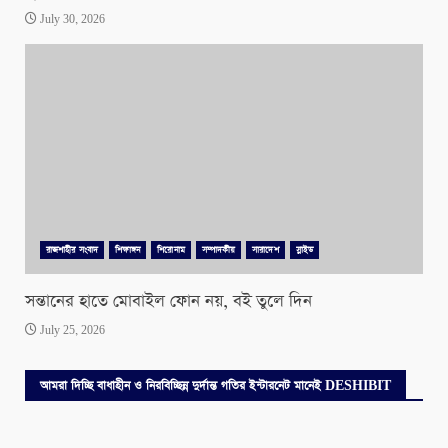
July 30, 2026
রাজশাহীর সংবাদ
শিক্ষাঙ্গন
শিরোনাম
সম্পাদকীয়
সারাদেশ
স্লাইড
সন্তানের হাতে মোবাইল ফোন নয়, বই তুলে দিন
July 25, 2026
আমরা দিচ্ছি বাধাহীন ও নিরবিচ্ছিন্ন দুর্দান্ত গতির ইন্টারনেট মানেই DESHIBIT