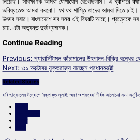
নিয়েছি। সার্বক্ষণিক আমরা যোগাযোগ রেখেছিলাম। এ ব্যাপারে যথ
ভবিষ্যতেও আমরা করবো। যথাযথ শাস্তি তাদের আমরা দিতে চাই। এম
উৎসব সবার। বাংলাদেশে সব সময় এই বিষয়টি আছে। প্রত্যেকে সব সময়
চায়, এটা অত্যন্ত দুর্ভাগ্যজনক।
Continue Reading
Previous:
প্যারাসিটামল কাঁচামালের উৎপাদন-বিক্রি বন্ধের ঘো
Next:
৩১ অক্টোবর যুক্তরাজ্য যাচ্ছেন প্রধানমন্ত্রী
Related Stories
রাবি ছাত্রদলের উদ্যোগে ‘রক্তাক্ত জুলাই: স্মরণ ও প্রত্যয়’ শীর্ষক আলোচনা সভা অনুষ্ঠি
রাজনীতি
রাজশাহীর সংবাদ
সারাদেশ
স্লাইড