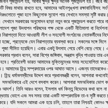
র্বজনীন পূজামন্ডপ হয়, আবার ক্ষুদ্র ক্ষুদ্র অনেক পূজামন্ডপ হয়। বছ
কটি বিষয় মাথায় রাখতে হবে, আমাদের আইনশৃঙ্খলা রক্ষাবাহিনীসহ সংশ্ল
্দিরগুলোতে পূজা হলে কিছুলোক সুযোগ পায় সেখানে সমস্যা সৃষ্টি করার
েখানে সরকারের অনুমোদন ছাড়া নতুন করে পূজামন্ডপ করতে পারে ন
াদেশ পূজা উদযাপন পরিষদের পক্ষ থেকে একটি নীতিমালা বা নির্দেশন
ন্ডপের নিরাপত্তা দিতে আওয়ামী লীগ ও সহযোগী সংগঠনের নেতাকর্মীদের 
চ্ছে, প্রত্যেকে যেন নিরাপত্তার ব্যবস্থা করে। সকলের সঙ্গে মিলে যে
পূজা সীমিত হয়েছিল। এবার একটু উৎসাহ পেয়ে বেশি বেড়ে গেছে। এব
রে সরকার প্রধান বলেন, সারা বিশ্বে জঙ্গিবাদ, সন্ত্রাস বৃদ্ধি পাওয়
হবে। প্রতিবেশী ভারত আমাদের মুক্তিযুদ্ধের সময় সহেযোগিতা করেছ
ড়ে। আমাদের হিন্দু সম্প্রদায়ের ওপর আঘাত আসে। এজন্য তাদেরকেও এ
। হিন্দু ধর্মাবলম্বীদের উদ্দেশ করে প্রধানমন্ত্রী বলেন, আপনারা ক
ি। সমঅধিকারে এই দেশে বসবাস করেন। আপনারা সমঅধিকার ভোগ ক
দর্শ। তিনি আরও বলেন, ইসলাম ধর্ম কিন্তু বিভেদের কথা বলে না। 
ধতায় ভোগে এবং সব সময় তারা একটি সাম্প্রদায়িক তা-ব সৃষ্টি করতে চায়
রে। যদি সকলে আমরা এক হয়ে চলি, তাহলে তারা নিশ্চয়ই কোনও ক্ষতি 