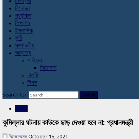
খেলাধুলা
বিনোদন
প্রযুক্তি
শিক্ষাঙ্গন
ইসলামিক
কৃষি
সম্পাদকীয়
অন্যান্য
সাহিত্য
শিরোনাম
চাকরি
টিপস
Search for:
রাজনীতি
কুমিল্লার ঘটনায় কাউকে ছাড় দেওয়া হবে না: প্রধানমন্ত্রী
নিউজডেস্ক
October 15, 2021