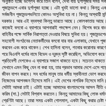
অনুষ্ঠিত হচ্ছে উল্লেখ করে তিনি বলেন, দেখা যায় দুর্গাপূজার সময় স
পূজামন্ডপে এবার দুর্গাপূজা হচ্ছে। এটা খুবই ভালো কথা। কিন্তু এ
সর্বজনীন পূজামন্ডপগুলিতে কোনও অসুবিধা হয় না। কিন্তু অস্থায়ী মন
দরকার। আর এই ব্যবস্থা কিন্তু ভারতে আছে। কোলকাতায় আছে। স
কাজেই বলবো এ ব্যাপারে আপনারাই পদক্ষেপ নেন। বিশেষ করে বাংল
বাহিনীর পক্ষে সার্বিক নিরাপত্তা দেওয়ার বিষয়ে সুবিধা হয়। পূজাম
সহযোগী সংগঠনের নেতাকর্মীদের বলবো যার যার এলাকায়, যেখানে পূজা হ
করবেন এবং করে থাকেন। শেখ হাসিনা বলেন, গতবার করোনার কারণে 
পরে বিএনপি ধর্মের নামে বিভেদ ও দ্বন্দ্ব সৃষ্টি করেছিল, অভিযোগ ক
প্রতিবেশী দেশকেও এ ব্যাপারে সজাগ থাকতে হবে। সচেতন থাকতে 
সেখানে এমন কিছু যেন না করা হয়, তার প্রভাব আমার দেশে এসে প
জীবন যাপন করবে। সব ধর্মের মানুষ তার ধর্মীয় স্বাধীনতা ভোগ করবে
নিজেদের আপনজন হিসেবে মানি। এই দেশের নাগরিক হিসেবে মান
সেটাই আমরা চাই। এটাই হচ্ছে আমাদের বাংলাদেশের আসল নীতি ও আ
করিম (সা.) সেটাই বিশ্বাস করতেন। কিন্তু আমাদের কিছু লোক ধর্মান্
শ্রেণিটা আছে। তারা সময় একটা গোলমাল, একটা কিছু করার চেষ্টা ক