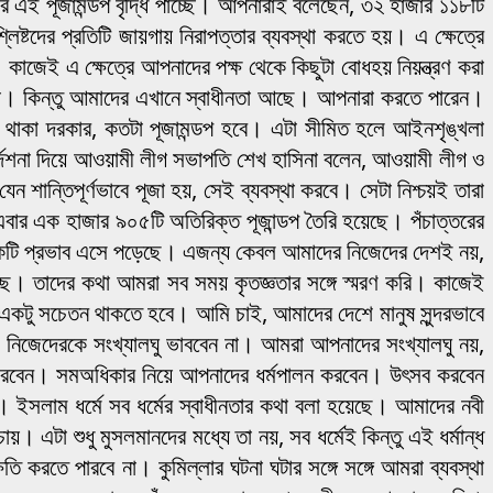
র বছর এই পূজামন্ডপ বৃদ্ধি পাচ্ছে। আপনারাই বলেছেন, ৩২ হাজার ১১৮টি
িষ্টদের প্রতিটি জায়গায় নিরাপত্তার ব্যবস্থা করতে হয়। এ ক্ষেত্রে
। কাজেই এ ক্ষেত্রে আপনাদের পক্ষ থেকে কিছুটা বোধহয় নিয়ন্ত্রণ করা
া। কিন্তু আমাদের এখানে স্বাধীনতা আছে। আপনারা করতে পারেন।
া থাকা দরকার, কতটা পূজামন্ডপ হবে। এটা সীমিত হলে আইনশৃঙ্খলা
নির্দেশনা দিয়ে আওয়ামী লীগ সভাপতি শেখ হাসিনা বলেন, আওয়ামী লীগ ও
ন শান্তিপূর্ণভাবে পূজা হয়, সেই ব্যবস্থা করবে। সেটা নিশ্চয়ই তারা
ার এক হাজার ৯০৫টি অতিরিক্ত পূজান্ডপ তৈরি হয়েছে। পঁচাত্তরের
ায় তার একটি প্রভাব এসে পড়েছে। এজন্য কেবল আমাদের নিজেদের দেশই নয়,
ে। তাদের কথা আমরা সব সময় কৃতজ্ঞতার সঙ্গে স্মরণ করি। কাজেই
কটু সচেতন থাকতে হবে। আমি চাই, আমাদের দেশে মানুষ সুন্দরভাবে
খনোই নিজেদেরকে সংখ্যালঘু ভাববেন না। আমরা আপনাদের সংখ্যালঘু নয়,
রবেন। সমঅধিকার নিয়ে আপনাদের ধর্মপালন করবেন। উৎসব করবেন
ইসলাম ধর্মে সব ধর্মের স্বাধীনতার কথা বলা হয়েছে। আমাদের নবী
। এটা শুধু মুসলমানদের মধ্যে তা নয়, সব ধর্মেই কিন্তু এই ধর্মান্ধ
করতে পারবে না। কুমিল্লার ঘটনা ঘটার সঙ্গে সঙ্গে আমরা ব্যবস্থা