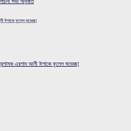
লোচনা সভা অনুষ্ঠিত
লী ঈশাকে ফুলেল শুভেচ্ছা
প্রশাসক এরশাদ আলী ঈশাকে ফুলেল শুভেচ্ছা