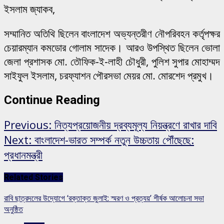
ইসলাম জ্যাকব,
সম্মানিত অতিথি ছিলেন বাংলাদেশ অভ্যন্তরীণ নৌপরিবহন কর্তৃপক্ষর
চেয়ারম্যান কমডোর গোলাম সাদেক। আরও উপস্থিত ছিলেন ভোলা
জেলা প্রশাসক মো. তৌফিক-ই-লাহী চৌধুরী, পুলিশ সুপার মোহাম্মদ
সাইফুল ইসলাম, চরফ্যাশন পৌরসভা মেয়র মো. মোরশেদ প্রমুখ।
Continue Reading
Previous:
নিত্যপ্রয়োজনীয় দ্রব্যমূল্য নিয়ন্ত্রণে রাখার দাবি
Next:
বাংলাদেশ-ভারত সম্পর্ক নতুন উচ্চতায় পৌঁছেছে:
প্রধানমন্ত্রী
Related Stories
রাবি ছাত্রদলের উদ্যোগে ‘রক্তাক্ত জুলাই: স্মরণ ও প্রত্যয়’ শীর্ষক আলোচনা সভা
অনুষ্ঠিত