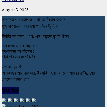
August 5, 2026
স
ম্পাদক ও প্রকাশক : মো: আজিবার রহমান
যুগ্ম সম্পাদক : আজিমা পারভীন টুকটুকি
নি
র্বাহী সম্পাদক : এস. এম. আব্দুল মুগনী নীরো
বার্তা সম্পাদক : মো: মাসুদ রানা
যুগ্ম-ব্যবস্থাপনা পরিচালক :
কাজী আসাদুর রহমান ( টিটু )
উপদেষ্টা মন্ডলী:-
আলহাজ্ব আবু বাক্কার, ইব্রাহিম হায়দার, মোঃ মামনুর রশীদ, মোঃ
মোর্শেদ কামাল রানা
Visitor
Users Today : 1942