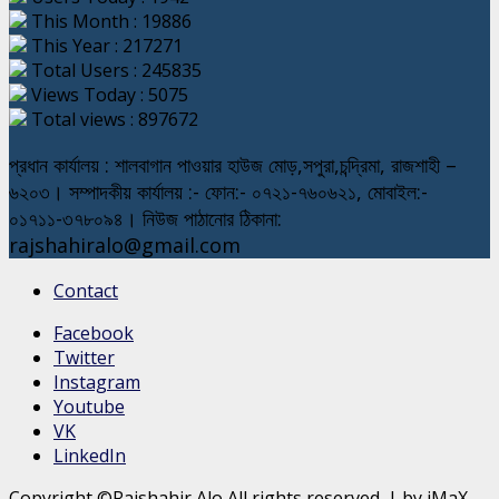
This Month : 19886
This Year : 217271
Total Users : 245835
Views Today : 5075
Total views : 897672
প্রধান কার্যালয় : শালবাগান পাওয়ার হাউজ মোড়,সপুরা,চন্দ্রিমা, রাজশাহী –
৬২০৩। সম্পাদকীয় কার্যালয় :- ফোন:- ০৭২১-৭৬০৬২১, মোবাইল:-
০১৭১১-৩৭৮০৯৪। নিউজ পাঠানোর ঠিকানা:
rajshahiralo@gmail.com
Contact
Facebook
Twitter
Instagram
Youtube
VK
LinkedIn
Copyright ©Rajshahir Alo All rights reserved.
|
by iMaX.