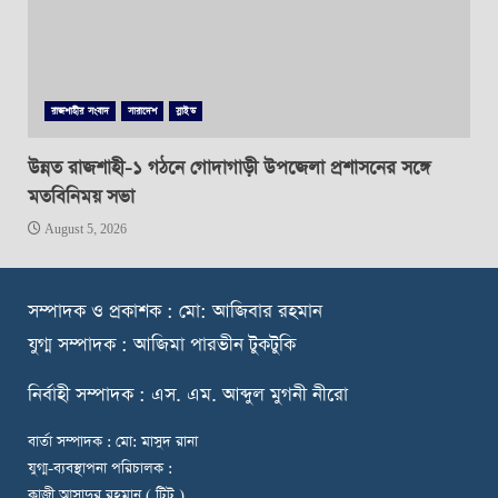
রাজশাহীর সংবাদ
সারাদেশ
স্লাইড
উন্নত রাজশাহী-১ গঠনে গোদাগাড়ী উপজেলা প্রশাসনের সঙ্গে
মতবিনিময় সভা
August 5, 2026
স
ম্পাদক ও প্রকাশক : মো: আজিবার রহমান
যুগ্ম সম্পাদক : আজিমা পারভীন টুকটুকি
নি
র্বাহী সম্পাদক : এস. এম. আব্দুল মুগনী নীরো
বার্তা সম্পাদক : মো: মাসুদ রানা
যুগ্ম-ব্যবস্থাপনা পরিচালক :
কাজী আসাদুর রহমান ( টিটু )