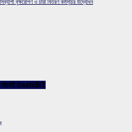
সব্যাপী বৃক্ষরোপণ ও চারা বিতরণ কর্মসূচির উদ্বোধন
ারনেট মানেই DeshiBiT
সক