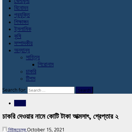
খেলাধুলা
বিনোদন
প্রযুক্তি
শিক্ষাঙ্গন
ইসলামিক
কৃষি
সম্পাদকীয়
অন্যান্য
সাহিত্য
শিরোনাম
চাকরি
টিপস
Search for:
সারাদেশ
চাকরি দেওয়ার নামে কোটি টাকা আত্মসাৎ, গ্রেপ্তার ২
নিউজডেস্ক
October 15, 2021