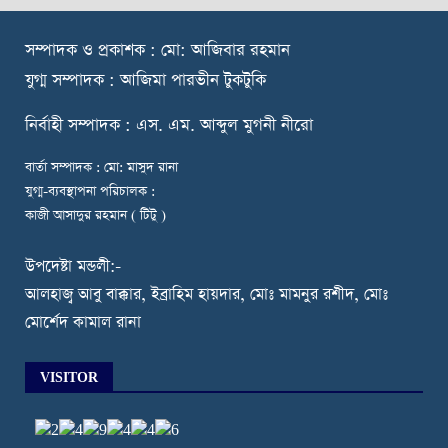
স
ম্পাদক ও প্রকাশক : মো: আজিবার রহমান
যুগ্ম সম্পাদক : আজিমা পারভীন টুকটুকি
নি
র্বাহী সম্পাদক : এস. এম. আব্দুল মুগনী নীরো
বার্তা সম্পাদক : মো: মাসুদ রানা
যুগ্ম-ব্যবস্থাপনা পরিচালক :
কাজী আসাদুর রহমান ( টিটু )
উপদেষ্টা মন্ডলী:-
আলহাজ্ব আবু বাক্কার, ইব্রাহিম হায়দার, মোঃ মামনুর রশীদ, মোঃ
মোর্শেদ কামাল রানা
VISITOR