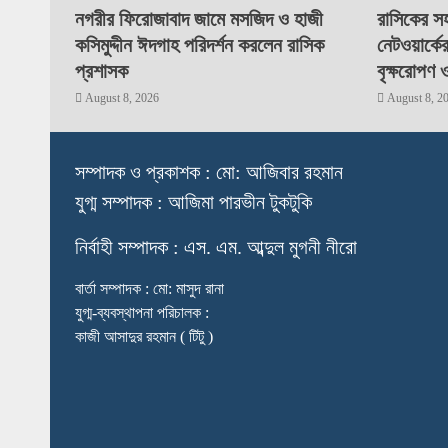
নগরীর ফিরোজাবাদ জামে মসজিদ ও হাজী
রাসিকের সহ
কসিমুদ্দীন ঈদগাহ পরিদর্শন করলেন রাসিক
নেটওয়ার্কে
প্রশাসক
বৃক্ষরোপণ 
August 8, 2026
August 8, 2
স
ম্পাদক ও প্রকাশক : মো: আজিবার রহমান
যুগ্ম সম্পাদক : আজিমা পারভীন টুকটুকি
নি
র্বাহী সম্পাদক : এস. এম. আব্দুল মুগনী নীরো
বার্তা সম্পাদক : মো: মাসুদ রানা
যুগ্ম-ব্যবস্থাপনা পরিচালক :
কাজী আসাদুর রহমান ( টিটু )