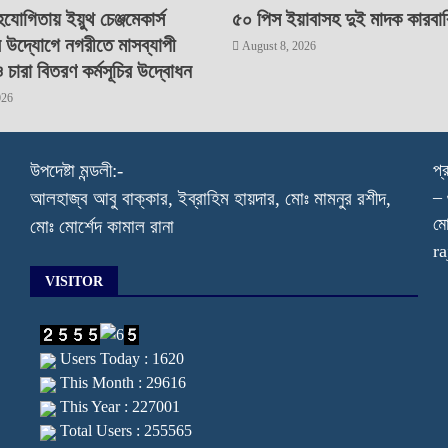
যোগিতায় ইয়ুথ চেঞ্জমেকার্স
৫০ পিস ইয়াবাসহ দুই মাদক কারবারি
র উদ্যোগে নগরীতে মাসব্যাপী
August 8, 2026
ও চারা বিতরণ কর্মসূচির উদ্বোধন
026
উপদেষ্টা মন্ডলী:-
প্
– 
আলহাজ্ব আবু বাক্কার, ইব্রাহিম হায়দার, মোঃ মামনুর রশীদ,
মো
মোঃ মোর্শেদ কামাল রানা
r
VISITOR
Users Today : 1620
This Month : 29616
This Year : 227001
Total Users : 255565