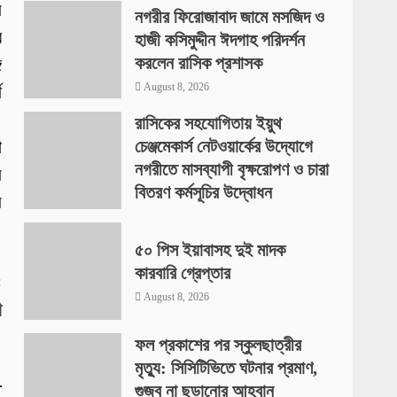
ল
নগরীর ফিরোজাবাদ জামে মসজিদ ও
র
হাজী কসিমুদ্দীন ঈদগাহ পরিদর্শন
করলেন রাসিক প্রশাসক
ে
August 8, 2026
থ
।
রাসিকের সহযোগিতায় ইয়ুথ
া
চেঞ্জমেকার্স নেটওয়ার্কের উদ্যোগে
নগরীতে মাসব্যাপী বৃক্ষরোপণ ও চারা
ে
বিতরণ কর্মসূচির উদ্বোধন
ি
August 8, 2026
৫০ পিস ইয়াবাসহ দুই মাদক
কারবারি গ্রেপ্তার
:
August 8, 2026
ী
ফল প্রকাশের পর স্কুলছাত্রীর
মৃত্যু: সিসিটিভিতে ঘটনার প্রমাণ,
গুজব না ছড়ানোর আহ্বান