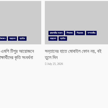
রাজশাহীর সংবাদ
শিক্ষাঙ্গন
শিরোনাম
সম্পাদকীয়
িক্ষাঙ্গন
সারাদেশ
স্লাইড
সারাদেশ
স্লাইড
ায় এমপি টিপুর আয়োজনে
সন্তানের হাতে মোবাইল ফোন নয়, বই
ক্ষার্থীদের কৃতি সংবর্ধনা
তুলে দিন
July 25, 2026