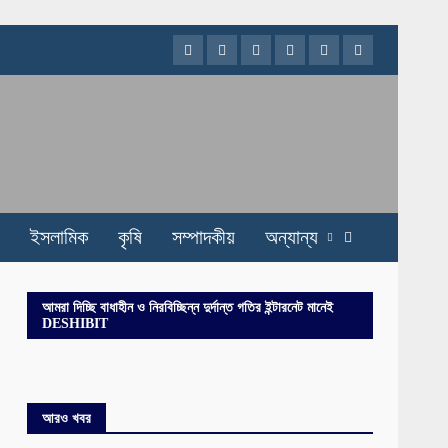
Facebook
Twitter
Instagram
Youtube
VK
LinkedIn
ইসলামিক
কৃষি
সম্পাদকীয়
অন্যান্য
আমরা দিচ্ছি বাধাহীন ও নিরবিচ্ছিন্ন দুর্দান্ত গতির ইন্টারনেট মানেই
DESHIBIT
আরও খবর