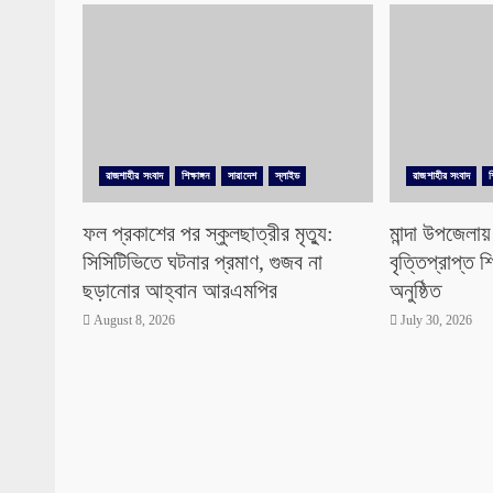
রাজশাহীর সংবাদ
শিক্ষাঙ্গন
সারাদেশ
স্লাইড
রাজশাহীর সংবাদ
শ
ফল প্রকাশের পর স্কুলছাত্রীর মৃত্যু:
মান্দা উপজেল
সিসিটিভিতে ঘটনার প্রমাণ, গুজব না
বৃত্তিপ্রাপ্ত শি
ছড়ানোর আহ্বান আরএমপির
অনুষ্ঠিত
August 8, 2026
July 30, 2026