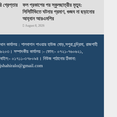
 গ্রেপ্তার
ফল প্রকাশের পর স্কুলছাত্রীর মৃত্যু:
সিসিটিভিতে ঘটনার প্রমাণ, গুজব না ছড়ানোর
আহ্বান আরএমপির
August 8, 2026
রধান কার্যালয় : শালবাগান পাওয়ার হাউজ মোড়,সপুরা,চন্দ্রিমা, রাজশাহী
৬২০৩। সম্পাদকীয় কার্যালয় :- ফোন:- ০৭২১-৭৬০৬২১,
বাইল:- ০১৭১১-৩৭৮০৯৪। নিউজ পাঠানোর ঠিকানা:
ajshahiralo@gmail.com