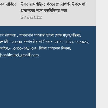
রের দাবিতে
উন্নত রাজশাহী-১ গঠনে গোদাগাড়ী উপজেলা
প্রশাসনের সঙ্গে মতবিনিময় সভা
August 5, 2026
রধান কার্যালয় : শালবাগান পাওয়ার হাউজ মোড়,সপুরা,চন্দ্রিমা,
জশাহী – ৬২০৩। সম্পাদকীয় কার্যালয় :- ফোন:- ০৭২১-৭৬০৬২১,
বাইল:- ০১৭১১-৩৭৮০৯৪। নিউজ পাঠানোর ঠিকানা:
ajshahiralo@gmail.com