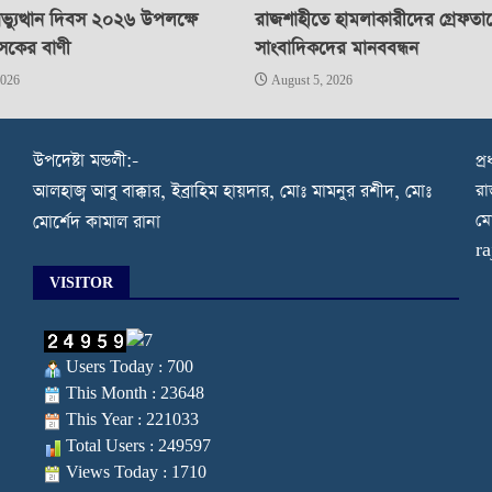
্যুত্থান দিবস ২০২৬ উপলক্ষে
রাজশাহীতে হামলাকারীদের গ্রেফতা
াসকের বাণী
সাংবাদিকদের মানববন্ধন
2026
August 5, 2026
উপদেষ্টা মন্ডলী:-
প্
রা
আলহাজ্ব আবু বাক্কার, ইব্রাহিম হায়দার, মোঃ মামনুর রশীদ, মোঃ
মো
মোর্শেদ কামাল রানা
r
VISITOR
Users Today : 700
This Month : 23648
This Year : 221033
Total Users : 249597
Views Today : 1710