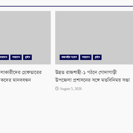
শিরোনাম
সারাদেশ
স্লাইড
রাজশাহীর সংবাদ
সারাদেশ
স্লাইড
লাকারীদের গ্রেফতারের
উন্নত রাজশাহী-১ গঠনে গোদাগাড়ী
িকদের মানববন্ধন
উপজেলা প্রশাসনের সঙ্গে মতবিনিময় সভা
August 5, 2026