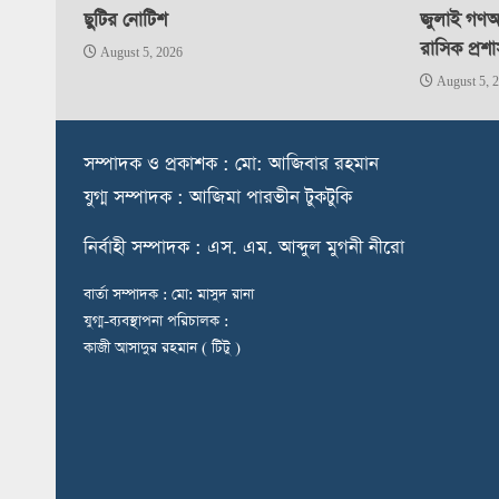
ছুটির নোটিশ
জুলাই গণঅভ
রাসিক প্রশ
August 5, 2026
August 5, 
স
ম্পাদক ও প্রকাশক : মো: আজিবার রহমান
যুগ্ম সম্পাদক : আজিমা পারভীন টুকটুকি
নি
র্বাহী সম্পাদক : এস. এম. আব্দুল মুগনী নীরো
বার্তা সম্পাদক : মো: মাসুদ রানা
যুগ্ম-ব্যবস্থাপনা পরিচালক :
কাজী আসাদুর রহমান ( টিটু )