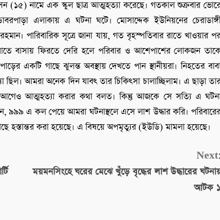
ন (১৫) নামে এক স্কুল ছাত্র আত্মহত্যা করেছে। গতকাল শুক্রবার ভোর
াবরপাড়া এলাকায় এ ঘটনা ঘটে। মোসাদ্দেক ইউনিয়নের চেরাডাঙ্গ
ুর রহমান। পারিবারিক সূত্রে জানা যায়, গত বৃহস্পতিবার রাতে খাওয়ার প
। রাতে বাসায় ফিরতে দেরি হলে পরিবার ও আশেপাশের লোকজন তাক
পাড়ের একটি গাছে ঝুলন্ত অবস্থায় দেখতে পান স্থানীয়রা। নিহতের বাব
যা ছিল। আমরা অনেক দিন যাবৎ তার চিকিৎসা চালাচ্ছিলাম। এ ছাড়া তা
 আগেও আত্মহত্যা করার কথা বলত। কিন্তু আজকে সে সত্যি এ ঘটন
, ৯৯৯ এ কল পেয়ে আমরা ঘটনাস্থলে এসে লাশ উদ্ধার করি। পরিবারে
 হস্তান্তর করা হয়েছে। এ বিষয়ে অপমৃত্যুর (ইউডি) মামলা হয়েছে।
Next
্টি
ময়মনসিংহে ঘরের মেঝে খুঁড়ে বৃদ্ধের লাশ উদ্ধারের ঘটনা
আটক 