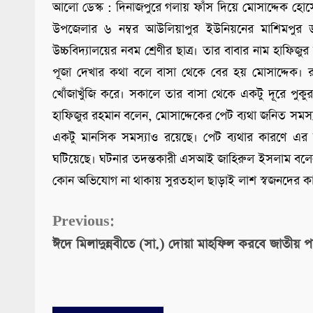
আলো ডেস্ক : দিনাজপুরে গলায় ফাঁস দিয়ে মোসাদ্দেক হোসে
উপজেলার ৬ নম্বর আউলিয়াপুর ইউনিয়নের মাশিমপুর ড
উচ্চবিদ্যালয়ের নবম শ্রেণীর ছাত্র। তার বাবার নাম হাফিজ
পূজা দেখার কথা বলে বাসা থেকে বের হয় মোসাদ্দেক
খোঁজাখুঁজি করে। সকালে তার বাসা থেকে একটু দূরে পুকুর
হাফিজুর রহমান বলেন, মোসাদ্দেকের পেট ব্যথা জনিত সমস্
একটু মানসিক সমস্যাও রয়েছে। পেট ব্যথার কারণে এর
ঘটিয়েছে। ঘটনার তদন্তকারী এসআই জাহিরুল ইসলাম বলেন
কোন অভিযোগ না থাকায় সুরতহাল ছাড়াই লাশ স্বজনদের কাছে
Continue
Previous:
ঈদে মিলাদুন্নবীতে (সা.) দোয়া মাহফিল করবে জাতীয় পার
Reading