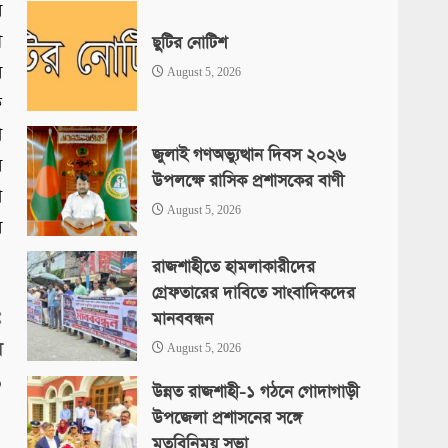
ে
ী
ছুটির নোটিশ
র
August 5, 2026
ে
া
জুলাই গণঅভ্যুত্থান দিবস ২০২৬
র
উপলক্ষে রাসিক প্রশাসকের বাণী
া
August 5, 2026
র
রাজশাহীতে হামলাকারীদের
গ্রেফতারের দাবিতে সাংবাদিকদের
:
মানববন্ধন
য়
August 5, 2026
১
উন্নত রাজশাহী-১ গঠনে গোদাগাড়ী
উপজেলা প্রশাসনের সঙ্গে
মতবিনিময় সভা