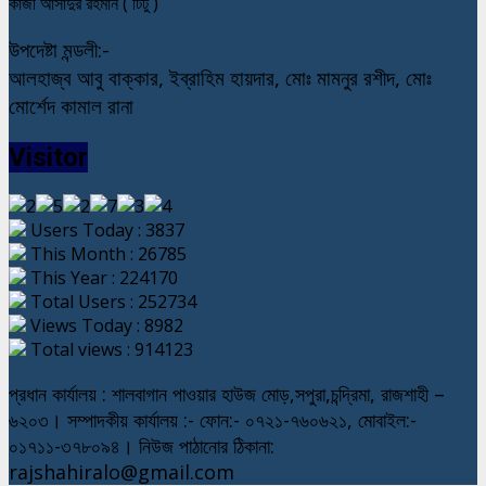
কাজী আসাদুর রহমান ( টিটু )
উপদেষ্টা মন্ডলী:-
আলহাজ্ব আবু বাক্কার, ইব্রাহিম হায়দার, মোঃ মামনুর রশীদ, মোঃ
মোর্শেদ কামাল রানা
Visitor
Users Today : 3837
This Month : 26785
This Year : 224170
Total Users : 252734
Views Today : 8982
Total views : 914123
প্রধান কার্যালয় : শালবাগান পাওয়ার হাউজ মোড়,সপুরা,চন্দ্রিমা, রাজশাহী –
৬২০৩। সম্পাদকীয় কার্যালয় :- ফোন:- ০৭২১-৭৬০৬২১, মোবাইল:-
০১৭১১-৩৭৮০৯৪। নিউজ পাঠানোর ঠিকানা:
rajshahiralo@gmail.com