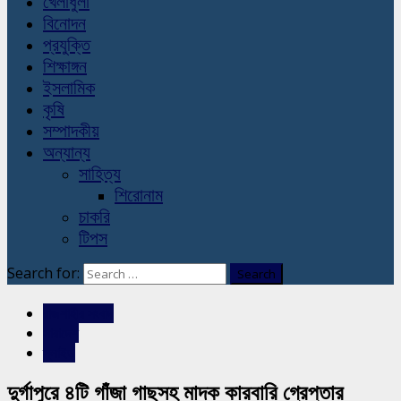
খেলাধুলা
বিনোদন
প্রযুক্তি
শিক্ষাঙ্গন
ইসলামিক
কৃষি
সম্পাদকীয়
অন্যান্য
সাহিত্য
শিরোনাম
চাকরি
টিপস
Search for:
রাজশাহীর সংবাদ
সারাদেশ
স্লাইড
দুর্গাপুরে ৪টি গাঁজা গাছসহ মাদক কারবারি গ্রেপ্তার