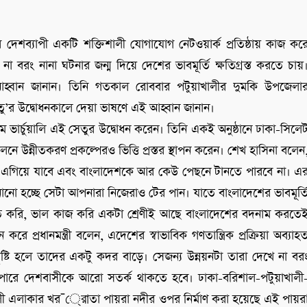
ার দেশব্যাপী একটি শক্তিশালী যোগাযোগ নেটওয়ার্ক প্রতিষ্ঠায় কাজ কর
 বরং নানা ঘটনার জন্ম দিয়ে দেশের ভাবমূর্তি ক্ষতিগ্রস্ত করতে চায়
র আহ্বান জানান। তিনি গতকাল রোববার পটুয়াখালীর দুমকি উপজেলা
েতু’র উদ্বোধনকালে দেয়া ভাষণে এই আহ্বান জানান।
মে ভার্চুয়ালি এই সেতুর উদ্বোধন করেন। তিনি একই অনুষ্ঠানে ঢাকা-সিলে
্নীতকরণ প্রকল্পেরও ভিত্তি প্রস্তর স্থাপন করেন। শেখ হাসিনা বলেন
েশ এগিয়ে যাবে এবং বাংলাদেশকে আর কেউ পেছনে টানতে পারবে না। এ
ানো হচ্ছে সেটা আপনারা নিজেরাও টের পান। যাতে বাংলাদেশের ভাবমূর্ত
নতি করি, ভাল কাজ করি একটা শ্রেণীই আছে বাংলাদেশের বদনাম করতে
ন করে প্রধানমন্ত্রী বলেন, এদেশের স্বাভাবিক গণতান্ত্রিক প্রক্রিয়া অব্যাহ
ৃষ্টি হলে তাদের একটু কদর বাড়ে। সেজন্য উন্নয়নটা তারা দেখে না বর
যাপারে দেশবাসীকে আরো সতর্ক থাকতে হবে। ঢাকা-বরিশাল-পটুয়াখালী
লী এলাকার খর¯্রােতা পায়রা নদীর ওপর নির্মাণ করা হয়েছে এই পায়র