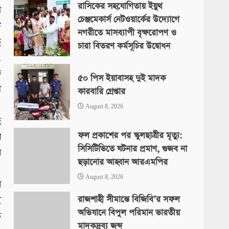
রাসিকের সহযোগিতায় ইয়ুথ
থ
চেঞ্জমেকার্স নেটওয়ার্কের উদ্যোগে
ি
নগরীতে মাসব্যাপী বৃক্ষরোপণ ও
ু
চারা বিতরণ কর্মসূচির উদ্বোধন
.
August 8, 2026
ে
৫০ পিস ইয়াবাসহ দুই মাদক
ী
কারবারি গ্রেপ্তার
।
August 8, 2026
হ
ফল প্রকাশের পর স্কুলছাত্রীর মৃত্যু:
প
সিসিটিভিতে ঘটনার প্রমাণ, গুজব না
র
ছড়ানোর আহ্বান আরএমপির
।
August 8, 2026
র
রাজশাহী সীমান্তে বিজিবি’র সফল
ই
অভিযানে বিপুল পরিমান ভারতীয়
ি
মাদকদ্রব্য জব্দ