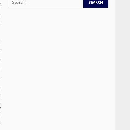
ঘ
for:
র
ি
।
এ
র
া
ন
ে
ন
ে
হ
র
ড়