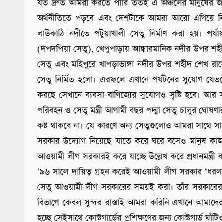
যত দ্রুত আমরা করতে পারি ততই এ অঞ্চলের মানুষের জী
অর্থনীতিতে পড়বে এবং দেশটাকে আমরা আরো এগিয়ে নিয়
লাউকাঠি নদীতে পটুয়াখালী সেতু নির্মাণ করা হয়। পর্
(দপদপিয়া সেতু), খেপুপাড়ায় আন্ধারমানিক নদীর উপর শ
সেতু এবং মহিপুরে খাপড়াভাঙ্গা নদীর উপর শহীদ শেখ রাস
সেতু নির্মিত হলো। এরফলে এখানে পর্যটনের সুযোগ যেভবে ব
করছে সেখানে ব্যবসা-বাণিজ্যের সুযোগও সৃষ্টি হবে। আ
পরিবহন ও সেতু মন্ত্রী আগামী বছর পদ্মা সেতু চালুর ঘোষণার
কষ্ট থাকবে না। যে কারণে অন্য সেতুগুলোও আমরা সাথে সাথ
সরকার উদ্যোগ নিয়েছে যাতে করে ঘরে বসেও মানুষ কাজ ক
আওয়ামী লীগ সরকারই করে যাচ্ছে উল্লেখ করে প্রধানমন্ত্
’৯৬ সালে দায়িত্ব গ্রহন করেই আওয়ামী লীগ সরকার ‘ধরলা 
সেতু আওয়ামী লীগ সরকারের সময়ই করা। তাঁর সরকারের আমল
বিভাগে কেবল সুন্দর রাস্তাই আমরা করিনি এখানে আমাদের ক্
হচ্ছে সেইসাথে কোস্টগার্ডের প্রশিক্ষণের জন্য কোস্টগার্ড ঘাঁ