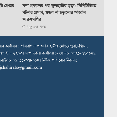
গ্রেপ্তার
ফল প্রকাশের পর স্কুলছাত্রীর মৃত্যু: সিসিটিভিতে
ঘটনার প্রমাণ, গুজব না ছড়ানোর আহ্বান
আরএমপির
August 8, 2026
রধান কার্যালয় : শালবাগান পাওয়ার হাউজ মোড়,সপুরা,চন্দ্রিমা,
জশাহী – ৬২০৩। সম্পাদকীয় কার্যালয় :- ফোন:- ০৭২১-৭৬০৬২১,
বাইল:- ০১৭১১-৩৭৮০৯৪। নিউজ পাঠানোর ঠিকানা:
ajshahiralo@gmail.com