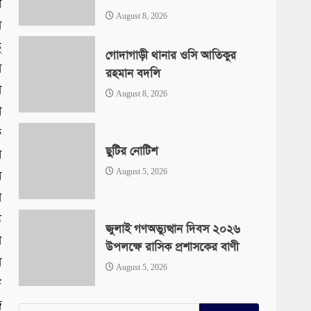
র
August 8, 2026
ম
ু
গোদাগাড়ী থানার ওসি আতিকুর
ল
রহমান বদলি
া
August 8, 2026
ণ
ক
ছুটির নোটিশ
র
August 5, 2026
র
া
য
জুলাই গণঅভ্যুত্থান দিবস ২০২৬
া
উপলক্ষে রাসিক প্রশাসকের বাণী
ল
August 5, 2026
ি
র
Search