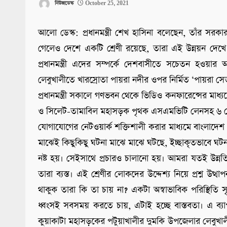
নিউজডেস্ক
October 25, 2021
আলো ডেস্ক: প্রধানমন্ত্রী শেখ হাসিনা বলেছেন, তাঁর সরক
গেলেও দেশে একটি শ্রেণী রয়েছে, তারা এই উন্নয়ন দেখে না
প্রধানমন্ত্রী এদের সম্পর্কে দেশবাসীতে সচেতন হওয়া
লেবুখালীতে খারস্রোতা পায়রা নদীর ওপর নির্মিত ‘পায়রা স
প্রধানমন্ত্রী সকালে গণভবন থেকে ভিডিও কনফারেন্সের মাধ্য
ও সিলেট-তামাবিল মহাসড়ক পৃথক এসএমভিটি লেনসহ ৬ লেনে উন
যোগাযোগের নেটওয়ার্ক শক্তিশালী করার মাধ্যমে বাংলাদ
মাঝেই কিছুকিছু ঘটনা মাঝে মাঝে ঘটছে, ইচ্ছাকৃতভাবে ঘটন
নষ্ট হয়। সেইসাথে প্রচারও চালানো হয়। আমরা যতই উন্
তারা ব্যস্ত। এই শ্রেণীর লোকদের উদ্দেশ্য নিয়ে প্রশ্ন উত্থাপ
থাকুক তারা কি তা চায় না? একটা অস্বাভাবিক পরিস্থিতি স
ধ্বংসই সবসময় করতে চায়, এটাই হচ্ছে বাস্তবতা। এ ব্
কুয়াকাটা মহাসড়কের পটুয়াখালীর দুমকি উপজেলার লেবুখা