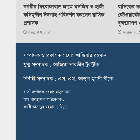
নগরীর ফিরোজাবাদ জামে মসজিদ ও হাজী
রাসিকের সহ
কসিমুদ্দীন ঈদগাহ পরিদর্শন করলেন রাসিক
নেটওয়ার্কে
প্রশাসক
বৃক্ষরোপণ 
August 8, 2026
August 8, 
স
ম্পাদক ও প্রকাশক : মো: আজিবার রহমান
যুগ্ম সম্পাদক : আজিমা পারভীন টুকটুকি
নি
র্বাহী সম্পাদক : এস. এম. আব্দুল মুগনী নীরো
বার্তা সম্পাদক : মো: মাসুদ রানা
যুগ্ম-ব্যবস্থাপনা পরিচালক :
কাজী আসাদুর রহমান ( টিটু )