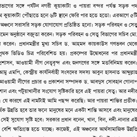
ভাগের সঙ্গে পর্যটন নগরী কুয়াকাটা ও পায়রা বন্দর পর্যন্ত সড়ক প
 কুয়াকাটা পৌঁছাতে হলে ৬টি স্থানে ফেরি পার হতে হতো। এরআগে ৫ট
এ অঞ্চলে সরাসরি সড়ক যোগাযোগ প্রতিষ্ঠিত হলো। সড়ক পরিবহন ও সেত
ুল মোমেন অনুষ্ঠানে বক্তৃতা করেন। সড়ক পরিবহন ও সেতু বিভাগের সচিব মো
ন করেন। প্রধানমন্ত্রীর মুখ্য সচিব ড. আহমদ কায়কাউস গণভবন থেক
পৃথক ভিডিও চিত্র পরিবেশিত হয়। প্রকল্পের উদ্বোধনের পর প্রধানমন্ত্র
ত প্রশাসন, আওয়ামী লীগ নেতৃবৃন্দ এবং জনগণের সঙ্গে মতবিনিময় করেন
পি, কেন্দ্র্রীয় কার্যনির্বাহী সংসদের সদস্য আবুল হাসনাত আব্দুল্লা
 আওয়ামী লীগের প্রচার ও প্রকাশনা সম্পাদক ড. আবদুস সোবহান গোলা
 বরিশাল এবং পটুয়াখালীর সংযোগ সৃষ্টিকারি হবে এই পায়রা সেতু। আর নদী
 যে কারণে এই নামটাই আমি পছন্দ করেছি। আর পায়রা শান্তির প্রতীক
িক উন্নতি হবে তার ফলে মানুষের মনে একটা শান্তি আসবে এবং মানুষে
 সেই সুযোগ সৃষ্টি হবে। সরকার প্রধান বলেন, খাল, বিল, নদী-নালার এ
েশি ক্ষতিগ্রস্ত হতে যাচ্ছে। কাজেই, এই অঞ্চলের আর্থসামাজিক উন্নত