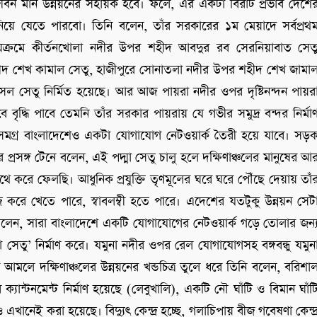
বন মান উন্নয়নের সহায়ক হবে। ফলে, এর একটা বিরাট প্রভাব দেশে
ে যেতে পারবো। তিনি বলেন, তাঁর সরকারের ১ম মেয়াদে সর্বপ্রথ
যায়ক্রমে কীর্তনখোলা নদীর উপর শহীদ আবদুর রব সেরনিয়াবাত সেত
হীদ শেখ কামাল সেতু, হাজীপুরে সোনাতলা নদীর উপর শহীদ শেখ জামা
েল সেতু নির্মিত হয়েছে। আর আজ পায়রা নদীর ওপর দৃষ্টিনন্দন পায়র
ৃদ্ধি পাবে তেমনি তাঁর সরকার পায়রায় যে গভীর সমুদ্র বন্দর নির্মা
র সমগ্র বাংলাদেশেও একটা যোগাযোগ নেটওয়ার্ক তৈরী হয়ে যাবে। সড়
 প্রসঙ্গ টেনে বলেন, এই পদ্মা সেতু চালু হলে দক্ষিণাঞ্চলের মানুষের আ
ে করে ফেলছি। আধুনিক প্রযুক্তি তৃণমূলের ঘরে ঘরে পৌঁছে দেয়ায় তাঁ
রে খেতে পারে, স্বাবলম্বী হতে পারে। এদেশের যতটুকু উন্নয়ন সেট
রী বলেন, সারা বাংলাদেশে একটি যোগাযোগের নেটওয়ার্ক গড়ে তোলার জন্
সেতু’ নির্মাণ করে। যমুনা নদীর ওপর রেল যোগাযোগসহ বঙ্গবন্ধু যমুন
ে দক্ষিণাঞ্চলের উন্নয়নের খন্ডচিত্র তুলে ধরে তিনি বলেন, বরিশা
যান্টনমেন্ট নির্মাণ হয়েছে (লেবুখালি), একটি নৌ ঘাঁটি ও বিমান ঘাঁট
টিও এখানেই করা হয়েছে। বিদ্যুৎ কেন্দ্র হচ্ছে, গলাচিপায় বীজ গবেষণা কেন্দ্