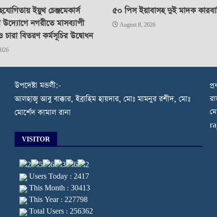
যোগিতায় ইয়ুথ চেঞ্জমেকার্স
৫০ পিস ইয়াবাসহ দুই মাদক কারবারি 
র উদ্যোগে নগরীতে মাসব্যাপী
August 8, 2026
ও চারা বিতরণ কর্মসূচির উদ্বোধন
2026
উপদেষ্টা মন্ডলী:-
প্
রা
আলহাজ্ব আবু বাক্কার, ইব্রাহিম হায়দার, মোঃ মামনুর রশীদ, মোঃ
মো
মোর্শেদ কামাল রানা
r
VISITOR
Users Today : 2417
This Month : 30413
This Year : 227798
Total Users : 256362