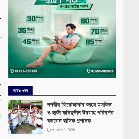
ে
।
র
ট
,
র
ি
আরও খবর
ই
নগরীর ফিরোজাবাদ জামে মসজিদ
ত
ও হাজী কসিমুদ্দীন ঈদগাহ পরিদর্শন
ং
করলেন রাসিক প্রশাসক
-
August 8, 2026
া