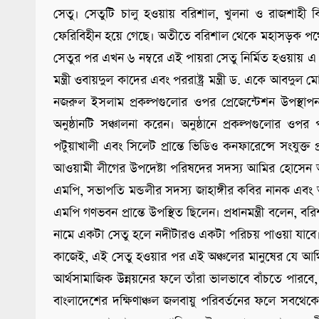
সেতু। সেতুটি চালু হওয়ায় বরিশাল, খুলনা ও রাজশাহী বি
ফেরিবিহীন হয়ে গেছে। অতীতে বরিশাল থেকে মহাসড়ক পথে
সেতুর পর এখন ৬ নম্বরে এই পায়রা সেতু নির্মিত হওয়ায় 
মন্ত্রী ওবায়দুল কাদের এবং পররাষ্ট্র মন্ত্রী ড. একে আবদ
নজরুল ইসলাম প্রকল্পগুলোর ওপর প্রেজেন্টেশন উপস্থাপ
অনুষ্ঠানটি সঞ্চালনা করেন। অনুষ্ঠানে প্রকল্পগুলোর ওপর 
পটুয়াখালী এবং সিলেট প্রান্তে ভিডিও কনফারেন্সে সংযুক্
আওয়ামী লীগের উপদেষ্টা পরিষদের সদস্য আমির হোসেন আমু এম
এমপি, সভাপতি মন্ডলীর সদস্য জাহাঙ্গীর কবির নানক এবং
এমপি গণভবন প্রান্তে উপস্থিত ছিলেন। প্রধানমন্ত্রী বলেন,
নামে একটা সেতু হলে নদীটারও একটা পরিচয় পাওয়া যাবে।
কাজেই, এই সেতু হওয়ার পর এই অঞ্চলের মানুষের যে আর্থ
আর্থসামাজিক উন্নয়নের ফলে তাঁরা ভালভাবে বাঁচতে পারবে,
বাংলাদেশের দক্ষিণাঞ্চল জলবায়ু পরিবর্তনের ফলে সবথেকে ব