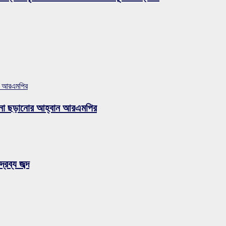
ান আরএমপির
ুজব না ছড়ানোর আহ্বান আরএমপির
রব্য জব্দ