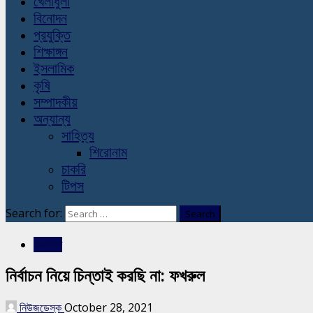
খেলাধুলা
বিনোদন
প্রযুক্তি
শিক্ষাঙ্গন
ইসলামিক
কৃষি
সম্পাদকীয়
অন্যান্য
সাহিত্য
শিরোনাম
চাকরি
টিপস
Search for:
রাজনীতি
নির্বাচন নিয়ে চিন্তাই করছি না: ফখরুল
নিউজডেস্ক
October 28, 2021