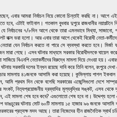
েন, এবার আমরা নির্বাচন নিয়ে কোনো চিন্তাই করছি না। আগে এই 
দিতে হবে, এটাই ফাইনাল। গতকাল বুধবার দুপুরে রাজধানীর নয়াপল্টনে 
ির্বাচনের ৭/৮দিন আগে থেকে তারা এমনভাবে মিথ্যা, সাজানো, গায়েবি
লট বাক্স ভরা হলো। আর এবার তারা আগে থেকেই বিরোধী নেতা-কর্মীদের 
ারা যেন নির্বাচন করতে না পারে সে ব্যবস্থা করতে হবে। মির্জা ফখ
জন মারা গেছে। এসব ঘটনার মাধ্যমে সরকার বিরোধীদলকে ঘায়েল করে 
াজিয়ে বিএনপি নেতাকর্মীদের বিরুদ্ধে মামলা দিয়ে দেওয়া হয়। এবারও 
ঘটনায় সরকারি দলের ইন্ধন রয়েছে দাবি করে তিনি বলেন, রংপুরে দেখা 
ে। চার মামলায় ৪১জনকে আসামি করা হয়েছে। কুমিল্লায় পাগল ইকবা
আমি প্রথম দিন থেকে বলেছি সরকারের এজেন্সিগুলো দেশে সাম্প্রদায়
সংকট, নিত্যপ্রয়োজনীয় দ্রব্যাদির মূল্যবৃদ্ধির সঙ্কট, এসব থেকে
, এই মামলা শেষ হবে কবে? এগুলোতো শেষ হবে না। উদ্দেশ্য হলো এ
মণ্ডপ ভাঙচুরের ঘটনায় মোট ৬০টি মামলায় ১৫ হাজার ৯৬ জনকে আসামি
ের প্রত্যক্ষ মদদ আছে। তারা নিজেদের হীন রাজনৈতিক স্বার্থ চরিতার্