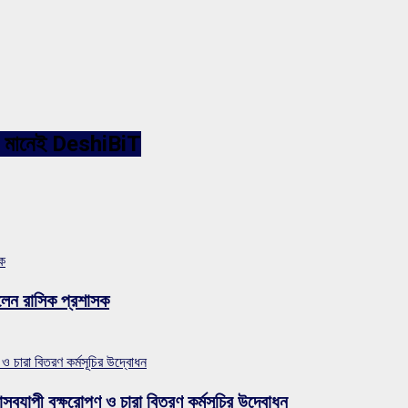
ারনেট মানেই DeshiBiT
সক
লেন রাসিক প্রশাসক
 ও চারা বিতরণ কর্মসূচির উদ্বোধন
সব্যাপী বৃক্ষরোপণ ও চারা বিতরণ কর্মসূচির উদ্বোধন