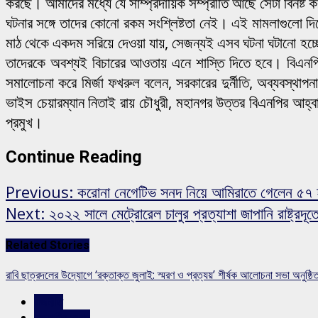
করছে। আমাদের মধ্যে যে সাম্প্রদায়িক সম্প্রীতি আছে সেটা বিনষ্ট
ঘটনার সঙ্গে তাদের কোনো রকম সংশ্লিষ্টতা নেই। এই মামলাগুলো দিয়
মাঠ থেকে একদম সরিয়ে দেওয়া যায়, সেজন্যই এসব ঘটনা ঘটানো হচ্ছে। স
তাদেরকে অবশ্যই বিচারের আওতায় এনে শাস্তি দিতে হবে। বিএনপি সব
সমালোচনা করে মির্জা ফখরুল বলেন, সরকারের দুর্নীতি, অব্যবস্থাপ
ভাইস চেয়ারম্যান নিতাই রায় চৌধুরী, মহানগর উত্তর বিএনপির আহ্
প্রমুখ।
Continue Reading
Previous:
করোনা নেগেটিভ সনদ নিয়ে আমিরাতে গেলেন ৫৭ হ
Next:
২০২২ সালে মেট্রোরেল চালুর প্রত্যাশা জাপানি রাষ্ট্রদূত
Related Stories
রাবি ছাত্রদলের উদ্যোগে ‘রক্তাক্ত জুলাই: স্মরণ ও প্রত্যয়’ শীর্ষক আলোচনা সভা অনুষ্ঠি
রাজনীতি
রাজশাহীর সংবাদ