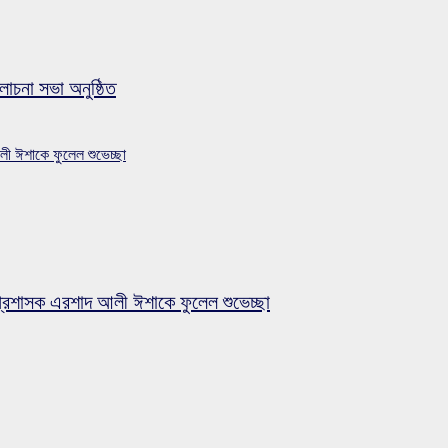
লোচনা সভা অনুষ্ঠিত
লী ঈশাকে ফুলেল শুভেচ্ছা
প্রশাসক এরশাদ আলী ঈশাকে ফুলেল শুভেচ্ছা