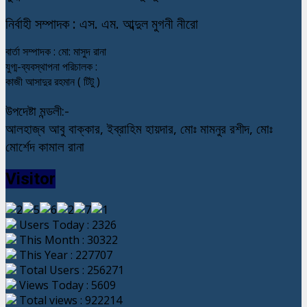
নি
র্বাহী সম্পাদক : এস. এম. আব্দুল মুগনী নীরো
বার্তা সম্পাদক : মো: মাসুদ রানা
যুগ্ম-ব্যবস্থাপনা পরিচালক :
কাজী আসাদুর রহমান ( টিটু )
উপদেষ্টা মন্ডলী:-
আলহাজ্ব আবু বাক্কার, ইব্রাহিম হায়দার, মোঃ মামনুর রশীদ, মোঃ
মোর্শেদ কামাল রানা
Visitor
Users Today : 2326
This Month : 30322
This Year : 227707
Total Users : 256271
Views Today : 5609
Total views : 922214