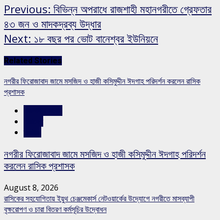
Previous:
বিভিন্ন অপরাধে রাজশাহী মহানগরীতে গ্রেফতার
৪৩ জন ও মাদকদ্রব্য উদ্ধার
Next:
১৮ বছর পর ভোট বানেশ্বর ইউনিয়নে
Related Stories
নগরীর ফিরোজাবাদ জামে মসজিদ ও হাজী কসিমুদ্দীন ঈদগাহ পরিদর্শন করলেন রাসিক
প্রশাসক
রাজশাহীর সংবাদ
সারাদেশ
স্লাইড
নগরীর ফিরোজাবাদ জামে মসজিদ ও হাজী কসিমুদ্দীন ঈদগাহ পরিদর্শন
করলেন রাসিক প্রশাসক
August 8, 2026
রাসিকের সহযোগিতায় ইয়ুথ চেঞ্জমেকার্স নেটওয়ার্কের উদ্যোগে নগরীতে মাসব্যাপী
বৃক্ষরোপণ ও চারা বিতরণ কর্মসূচির উদ্বোধন