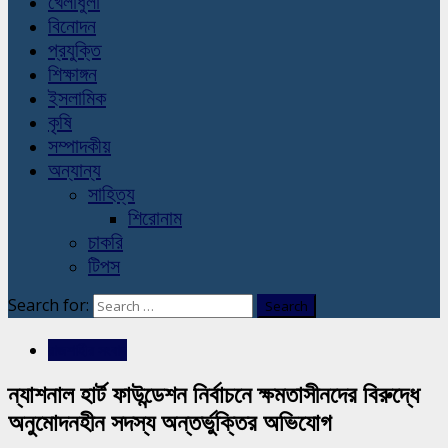
খেলাধুলা
বিনোদন
প্রযুক্তি
শিক্ষাঙ্গন
ইসলামিক
কৃষি
সম্পাদকীয়
অন্যান্য
সাহিত্য
শিরোনাম
চাকরি
টিপস
Search for:
রাজশাহীর সংবাদ
ন্যাশনাল হার্ট ফাউন্ডেশন নির্বাচনে ক্ষমতাসীনদের বিরুদ্ধে
অনুমোদনহীন সদস্য অন্তর্ভুক্তির অভিযোগ