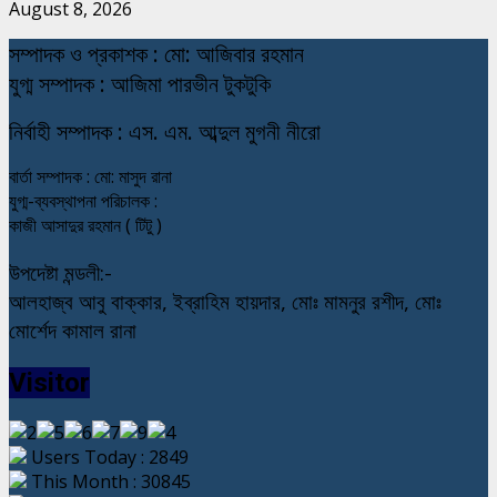
August 8, 2026
স
ম্পাদক ও প্রকাশক : মো: আজিবার রহমান
যুগ্ম সম্পাদক : আজিমা পারভীন টুকটুকি
নি
র্বাহী সম্পাদক : এস. এম. আব্দুল মুগনী নীরো
বার্তা সম্পাদক : মো: মাসুদ রানা
যুগ্ম-ব্যবস্থাপনা পরিচালক :
কাজী আসাদুর রহমান ( টিটু )
উপদেষ্টা মন্ডলী:-
আলহাজ্ব আবু বাক্কার, ইব্রাহিম হায়দার, মোঃ মামনুর রশীদ, মোঃ
মোর্শেদ কামাল রানা
Visitor
Users Today : 2849
This Month : 30845