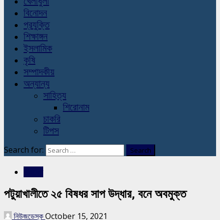
খেলাধুলা
বিনোদন
প্রযুক্তি
শিক্ষাঙ্গন
ইসলামিক
কৃষি
সম্পাদকীয়
অন্যান্য
সাহিত্য
শিরোনাম
চাকরি
টিপস
Search for:
সারাদেশ
পটুয়াখালীতে ২৫ বিষধর সাপ উদ্ধার, বনে অবমুক্ত
নিউজডেস্ক
October 15, 2021