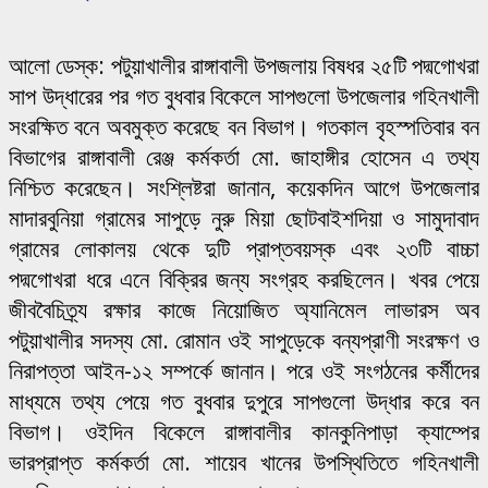
আলো ডেস্ক: পটুয়াখালীর রাঙ্গাবালী উপজলায় বিষধর ২৫টি পদ্মগোখরা
সাপ উদ্ধারের পর গত বুধবার বিকেলে সাপগুলো উপজেলার গহিনখালী
সংরক্ষিত বনে অবমুক্ত করেছে বন বিভাগ। গতকাল বৃহস্পতিবার বন
বিভাগের রাঙ্গাবালী রেঞ্জ কর্মকর্তা মো. জাহাঙ্গীর হোসেন এ তথ্য
নিশ্চিত করেছেন। সংশ্লিষ্টরা জানান, কয়েকদিন আগে উপজেলার
মাদারবুনিয়া গ্রামের সাপুড়ে নুরু মিয়া ছোটবাইশদিয়া ও সামুদাবাদ
গ্রামের লোকালয় থেকে দুটি প্রাপ্তবয়স্ক এবং ২৩টি বাচ্চা
পদ্মগোখরা ধরে এনে বিক্রির জন্য সংগ্রহ করছিলেন। খবর পেয়ে
জীববৈচিত্র্য রক্ষার কাজে নিয়োজিত অ্যানিমেল লাভারস অব
পটুয়াখালীর সদস্য মো. রোমান ওই সাপুড়েকে বন্যপ্রাণী সংরক্ষণ ও
নিরাপত্তা আইন-১২ সম্পর্কে জানান। পরে ওই সংগঠনের কর্মীদের
মাধ্যমে তথ্য পেয়ে গত বুধবার দুপুরে সাপগুলো উদ্ধার করে বন
বিভাগ। ওইদিন বিকেলে রাঙ্গাবালীর কানকুনিপাড়া ক্যাম্পের
ভারপ্রাপ্ত কর্মকর্তা মো. শায়েব খানের উপস্থিতিতে গহিনখালী