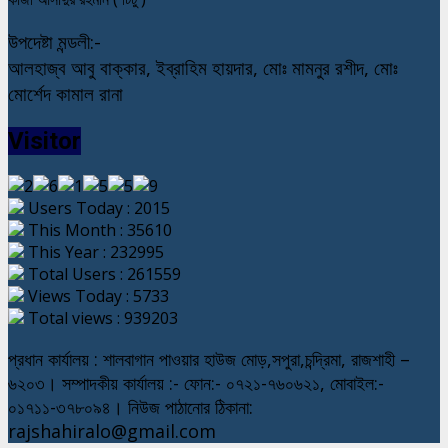
উপদেষ্টা মন্ডলী:-
আলহাজ্ব আবু বাক্কার, ইব্রাহিম হায়দার, মোঃ মামনুর রশীদ, মোঃ
মোর্শেদ কামাল রানা
Visitor
Users Today : 2015
This Month : 35610
This Year : 232995
Total Users : 261559
Views Today : 5733
Total views : 939203
প্রধান কার্যালয় : শালবাগান পাওয়ার হাউজ মোড়,সপুরা,চন্দ্রিমা, রাজশাহী –
৬২০৩। সম্পাদকীয় কার্যালয় :- ফোন:- ০৭২১-৭৬০৬২১, মোবাইল:-
০১৭১১-৩৭৮০৯৪। নিউজ পাঠানোর ঠিকানা:
rajshahiralo@gmail.com