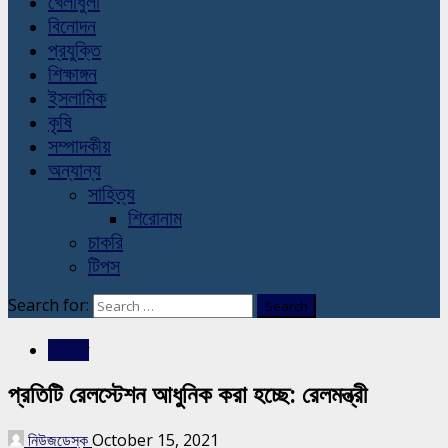
খেলাধুলা
বিনোদন
প্রযুক্তি
শিক্ষাঙ্গন
ইসলামিক
কৃষি
সম্পাদকীয়
অন্যান্য
সাহিত্য
শিরোনাম
চাকরি
টিপস
Search for:
রাজনীতি
প্রতিটি রেলস্টেশন আধুনিক করা হচ্ছে: রেলমন্ত্রী
নিউজডেস্ক
October 15, 2021