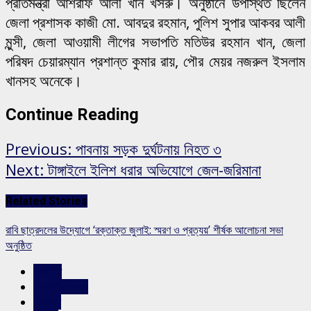
প্রতিমন্ত্রী আশরাফ আলী খান খসরু। অনুষ্ঠানে উপস্থিত ছিলেন
জেলা প্রশাসক কাজী মো. আবদুর রহমান, পুলিশ সুপার আকবর আলী
মুন্সী, জেলা আওয়ামী লীগের সভাপতি মতিউর রহমান খান, জেলা
পরিষদ চেয়ারম্যান প্রশান্ত কুমার রায়, পৌর মেয়র নজরুল ইসলাম
খানসহ অনেকে।
Continue Reading
Previous:
পাবনায় সড়ক দুর্ঘটনায় নিহত ৩
Next:
টাঙ্গাইলে ইলিশ ধরার অভিযোগে জেল-জরিমানা
Related Stories
রাবি ছাত্রদলের উদ্যোগে ‘রক্তাক্ত জুলাই: স্মরণ ও প্রত্যয়’ শীর্ষক আলোচনা সভা
অনুষ্ঠিত
রাজনীতি
রাজশাহীর সংবাদ
সারাদেশ