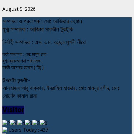
August 5, 2026
স
ম্পাদক ও প্রকাশক : মো: আজিবার রহমান
যুগ্ম সম্পাদক : আজিমা পারভীন টুকটুকি
নি
র্বাহী সম্পাদক : এস. এম. আব্দুল মুগনী নীরো
বার্তা সম্পাদক : মো: মাসুদ রানা
যুগ্ম-ব্যবস্থাপনা পরিচালক :
কাজী আসাদুর রহমান ( টিটু )
উপদেষ্টা মন্ডলী:-
আলহাজ্ব আবু বাক্কার, ইব্রাহিম হায়দার, মোঃ মামনুর রশীদ, মোঃ
মোর্শেদ কামাল রানা
Visitor
Users Today : 437