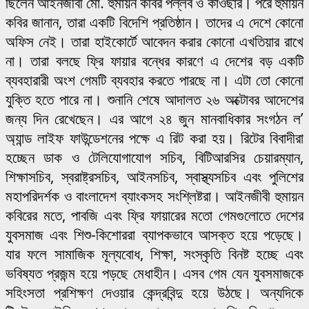
ছিলেন আইনজীবী মো. হুমায়ন কবির পল্লব ও কাওছার। পরে হুমায়ন
কবির জানান, তারা একটি বিদেশি প্রতিষ্ঠান। তাদের এ দেশে কোনো
অফিস নেই। তারা হাইকোর্টে আবেদন করার কোনো এখতিয়ার রাখে
না। তারা বলছে ফ্রি ফায়ার বন্ধের কারণে এ দেশের বড় একটি
ব্যবহারারী অংশ গেমটি ব্যবহার করতে পারছে না। এটা তো কোনো
যুক্তি হতে পারে না। শুনানি শেষে আদালত ২৬ অক্টোবর আদেশের
জন্য দিন রেখেছেন। এর আগে ২৪ জুন মানবাধিকার সংগঠন ল’
অ্যান্ড লাইফ ফাউন্ডেশনের পক্ষে এ রিট করা হয়। রিটের বিবাদীরা
হচ্ছেন ডাক ও টেলিযোগাযোগ সচিব, বিটিআরসির চেয়ারম্যান,
শিক্ষাসচিব, স্বরাষ্ট্রসচিব, আইনসচিব, স্বাস্থ্যসচিব এবং পুলিশের
মহাপরিদর্শক ও বাংলাদেশ ব্যাংকসহ সংশ্লিষ্টরা। আইনজীবী হুমায়ন
কবিরের মতে, পাবজি এবং ফ্রি ফায়ারের মতো গেমগুলোতে দেশের
যুবসমাজ এবং শিশু-কিশোররা ব্যাপকভাবে আসক্ত হয়ে পড়েছে।
যার ফলে সামাজিক মূল্যবোধ, শিক্ষা, সংস্কৃতি বিনষ্ট হচ্ছে এবং
ভবিষ্যত প্রজন্ম হয়ে পড়ছে মেধাহীন। এসব গেম যেন যুবসমাজকে
সহিংসতা প্রশিক্ষণ দেওয়ার কেন্দ্রবিন্দু হয়ে উঠছে। অন্যদিকে