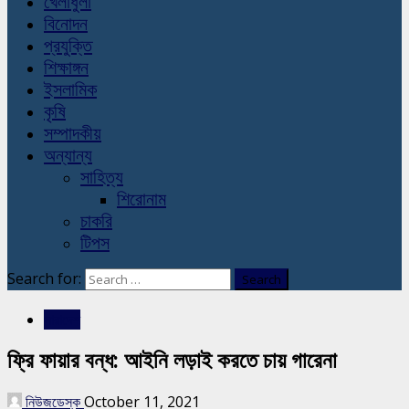
খেলাধুলা
বিনোদন
প্রযুক্তি
শিক্ষাঙ্গন
ইসলামিক
কৃষি
সম্পাদকীয়
অন্যান্য
সাহিত্য
শিরোনাম
চাকরি
টিপস
Search for:
সারাদেশ
ফ্রি ফায়ার বন্ধ: আইনি লড়াই করতে চায় গারেনা
নিউজডেস্ক
October 11, 2021