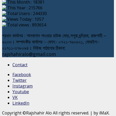
This Month : 18381
This Year : 215766
Total Users : 244330
Views Today : 1057
Total views : 893654
প্রধান কার্যালয় : শালবাগান পাওয়ার হাউজ মোড়,সপুরা,চন্দ্রিমা, রাজশাহী –
৬২০৩। সম্পাদকীয় কার্যালয় :- ফোন:- ০৭২১-৭৬০৬২১, মোবাইল:-
০১৭১১-৩৭৮০৯৪। নিউজ পাঠানোর ঠিকানা:
rajshahiralo@gmail.com
Contact
Facebook
Twitter
Instagram
Youtube
VK
LinkedIn
Copyright ©Rajshahir Alo All rights reserved.
|
by iMaX.