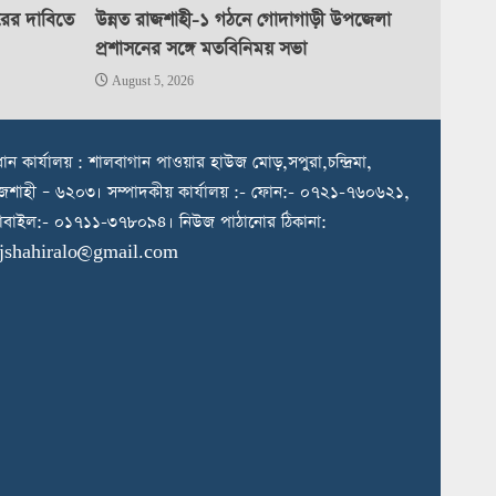
রের দাবিতে
উন্নত রাজশাহী-১ গঠনে গোদাগাড়ী উপজেলা
প্রশাসনের সঙ্গে মতবিনিময় সভা
August 5, 2026
রধান কার্যালয় : শালবাগান পাওয়ার হাউজ মোড়,সপুরা,চন্দ্রিমা,
জশাহী – ৬২০৩। সম্পাদকীয় কার্যালয় :- ফোন:- ০৭২১-৭৬০৬২১,
বাইল:- ০১৭১১-৩৭৮০৯৪। নিউজ পাঠানোর ঠিকানা:
ajshahiralo@gmail.com