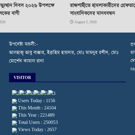
্যুত্থান দিবস ২০২৬ উপলক্ষে
রাজশাহীতে হামলাকারীদের গ্রেফতা
াসকের বাণী
সাংবাদিকদের মানববন্ধন
2026
August 5, 2026
উপদেষ্টা মন্ডলী:-
প্
রা
আলহাজ্ব আবু বাক্কার, ইব্রাহিম হায়দার, মোঃ মামনুর রশীদ, মোঃ
মো
মোর্শেদ কামাল রানা
r
VISITOR
Users Today : 1156
This Month : 24104
This Year : 221489
Total Users : 250053
Views Today : 2657