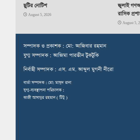
ছুটির নোটিশ
জুলাই গণঅভ
রাসিক প্রশ
August 5, 2026
August 5, 
স
ম্পাদক ও প্রকাশক : মো: আজিবার রহমান
যুগ্ম সম্পাদক : আজিমা পারভীন টুকটুকি
নি
র্বাহী সম্পাদক : এস. এম. আব্দুল মুগনী নীরো
বার্তা সম্পাদক : মো: মাসুদ রানা
যুগ্ম-ব্যবস্থাপনা পরিচালক :
কাজী আসাদুর রহমান ( টিটু )