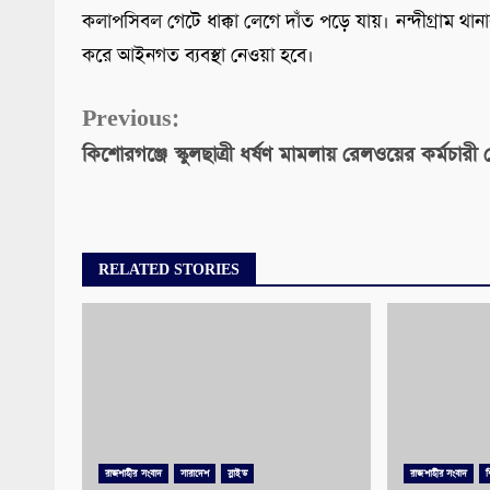
কলাপসিবল গেটে ধাক্কা লেগে দাঁত পড়ে যায়। নন্দীগ্রাম থ
করে আইনগত ব্যবস্থা নেওয়া হবে।
Continue
Previous:
কিশোরগঞ্জে স্কুলছাত্রী ধর্ষণ মামলায় রেলওয়ের কর্মচারী গ্র
Reading
RELATED STORIES
রাজশাহীর সংবাদ
সারাদেশ
স্লাইড
রাজশাহীর সংবাদ