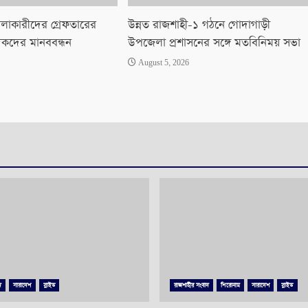
লাকারীদের গ্রেফতারের
উন্নত রাজশাহী-১ গঠনে গোদাগাড়ী
িকদের মানববন্ধন
উপজেলা প্রশাসনের সঙ্গে মতবিনিময় সভা
August 5, 2026
দ
সারাদেশ
স্লাইড
রাজশাহীর সংবাদ
শিরোনাম
সারাদেশ
স্লাইড