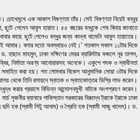
াত। চোখেমুখে এক আকাশ বিষণ্ণতা তাঁর। সেই বিষণ্ণতা নিয়েই বন্ধুর
লো, ছুটে গেলেন আবুল হায়াত। ৫৫ বছরের বন্ধুকে শেষ বিদায় জানাতে
বার কাছে ছুটে গেলেও বন্ধুর জন্য কান্না থামেনি আবুল হায়াতের।
ার নেই আমার। বলার মতো অবস্থায়ও নেই।’ গতকাল সকাল ১১টার দিকে
 ড. হাছান মাহমুদ, ঢাকা দক্ষিণের মেয়র ব্যারিস্টার ফজলে নূর তাপস,
ীর সাব্বির, নির্মাতা অরণ্য আনোয়ারসহ অনেকে। একুশে পদক ও স্বাধীনতা
তাকে সমাহিত করা হয়। গত সোমবার বিকেল আনুমানিক সোয়া ৩টার দিকে
দ্যালয় থেকে তিনি রসায়নে স্নাতক ও স্নাতকোত্তর ডিগ্রি লাভ করেন।
্ধুদ্ধ করার প্রয়াসে বিভিন্ন আন্দোলনমুখী নাটকে অংশগ্রহণ করেন।
 সৃজনীর ব্যানারে পাকিস্তান সরকারের বিরুদ্ধে ট্রাকে ট্রাকে ঢাকা
 হৃদি হক (স্বামী লিটু আনাম) ও প্রৈতি হক (স্বামী সাজু খাদেম)। ড.