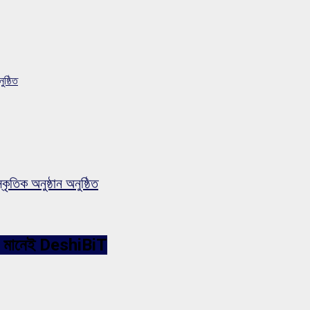
ষ্ঠিত
তিক অনুষ্ঠান অনুষ্ঠিত
ারনেট মানেই DeshiBiT