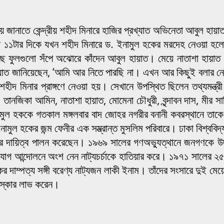
 জানাতে কেন্দ্রীয় শহীদ মিনারে হাজির প্রখ্যাত অভিনেতা আবুল হায়
বেলা ১১টার দিকে যখন শহীদ মিনারে ড. ইনামুল হকের মরদেহ নেওয়া হ
ে ফুলগুলো সঁপে অঝোরে কাঁদেন আবুল হায়াত। মেয়ে নাতাশা হায়াত বা
আবুল হায়াত জানিয়েছেন, ‘আমি আর নিতে পারছি না। এখন আর কিছুই বল
শহীদ মিনার প্রাঙ্গণে নেওয়া হয়। সেখানে উপস্থিত ছিলেন তথ্যমন্ত্রী
 খুশি, তানজিকা আমিন, নাতাশা হায়াত, মোমেনা চৌধুরী, বৃন্দাবন দাস, ম
. ইনামুল হককে গতকাল মঙ্গলবার বাদ জোহর নগরীর বনানী কবরস্থানে 
ামুল হকের জন্ম ফেনীর এক সম্ভ্রান্ত মুসলিম পরিবারে। ঢাকা বিশ্ববি
ষকের দায়িত্ব পালন করেছেন। ১৯৬৯ সালের গণঅভ্যুত্থানে জনগণকে উদ
আন্দোলনে অংশ নেন নাট্যচর্চাকে হাতিয়ার করে। ১৯৭১ সালের ২৫ মার্চ
দাম্পত্য সঙ্গী বরেণ্য নাট্যজন লাকী ইনাম। তাঁদের সংসারে দুই মেয়ে
রস্কার লাভ করেন।