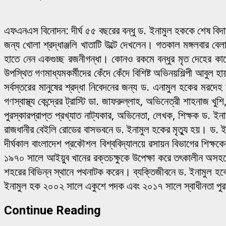
এফএনএস বিনোদন: দীর্ঘ ৫৫ বছরের বন্ধু ড. ইনামুল হককে শেষ বিদায়
জন্য খোলা শ্রদ্ধাঞ্জলি খাতাটি উল্টে দেখলেন। গতকাল মঙ্গলবার 
হাতে নেন একগুচ্ছ রজনীগন্ধা। কোনও রকমে বন্ধুর মৃত দেহের কাছ
উপস্থিত গণমাধ্যমকর্মীদের কেঁদে কেঁদে বিশিষ্ট অভিনয়শিল্পী 
সর্বস্তরের মানুষের শ্রদ্ধা নিবেদনের জন্য ড. এনামুল হকের মরদেহ 
গণস্বাস্থ্য কেন্দ্রের ট্রাস্টি ডা. জাফরুল্লাহ, অভিনেত্রী শাহনাজ
পুরস্কারপ্রাপ্ত প্রখ্যাত নাট্যকার, অভিনেতা, লেখক, শিক্ষক ড
রাজধানীর বেইলি রোডের বাসভবনে ড. ইনামুল হকের মৃত্যু হয়। ড. ইন
দীর্ঘকাল বাংলাদেশ প্রকৌশল বিশ্ববিদ্যালয়ে রসায়ন বিভাগের শিক্
১৯৭০ সালে আইয়ুব খানের রক্তচক্ষুকে উপেক্ষা করে তৎকালীন অসহযোগ 
শহরের বিভিন্ন স্থানে পথনাটক করেন। ব্যক্তিজীবনে ড. ইনামুল হকের 
ইনামুল হক ২০০২ সালে একুশে পদক এবং ২০১৭ সালে স্বাধীনতা পু
Continue Reading