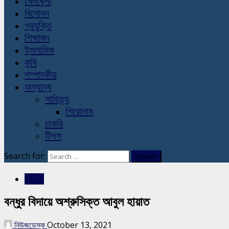
খেলাধুলা
বিনোদন
প্রযুক্তি
শিক্ষাঙ্গন
ইসলামিক
কৃষি
সম্পাদকীয়
অন্যান্য
সাহিত্য
শিরোনাম
চাকরি
টিপস
Search for:
বিনোদন
বন্ধুর বিদায়ে অশ্রুসিক্ত আবুল হায়াত
নিউজডেস্ক
October 13, 2021