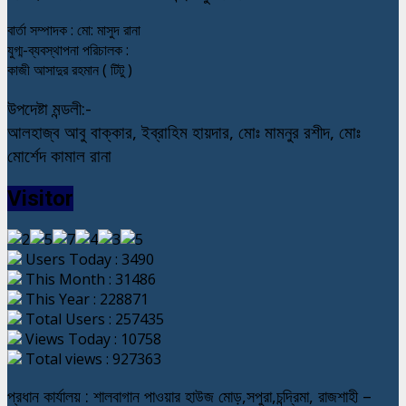
বার্তা সম্পাদক : মো: মাসুদ রানা
যুগ্ম-ব্যবস্থাপনা পরিচালক :
কাজী আসাদুর রহমান ( টিটু )
উপদেষ্টা মন্ডলী:-
আলহাজ্ব আবু বাক্কার, ইব্রাহিম হায়দার, মোঃ মামনুর রশীদ, মোঃ
মোর্শেদ কামাল রানা
Visitor
Users Today : 3490
This Month : 31486
This Year : 228871
Total Users : 257435
Views Today : 10758
Total views : 927363
প্রধান কার্যালয় : শালবাগান পাওয়ার হাউজ মোড়,সপুরা,চন্দ্রিমা, রাজশাহী –