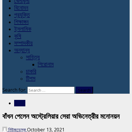
খেলাধুলা
বিনোদন
প্রযুক্তি
শিক্ষাঙ্গন
ইসলামিক
কৃষি
সম্পাদকীয়
অন্যান্য
সাহিত্য
শিরোনাম
চাকরি
টিপস
Search for:
বিনোদন
বাঁধন পেলেন অস্ট্রেলিয়ার সেরা অভিনেত্রীর মনোনয়ন
নিউজডেস্ক
October 13, 2021