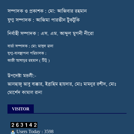
স
ম্পাদক ও প্রকাশক : মো: আজিবার রহমান
যুগ্ম সম্পাদক : আজিমা পারভীন টুকটুকি
নি
র্বাহী সম্পাদক : এস. এম. আব্দুল মুগনী নীরো
বার্তা সম্পাদক : মো: মাসুদ রানা
যুগ্ম-ব্যবস্থাপনা পরিচালক :
কাজী আসাদুর রহমান ( টিটু )
উপদেষ্টা মন্ডলী:-
আলহাজ্ব আবু বাক্কার, ইব্রাহিম হায়দার, মোঃ মামনুর রশীদ, মোঃ
মোর্শেদ কামাল রানা
VISITOR
Users Today : 3598