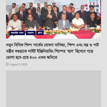
রাজশাহীর সংবাদ
সারাদেশ
স্লাইড
নতুন বিসিক শিল্প পার্কের ঘোষণা বাণিজ্য, শিল্প এবং বস্ত্র ও পাট
মন্ত্রীর বগুড়াকে লাইট ইঞ্জিনিয়ারিং শিল্পের ‘হাব’ হিসেবে গড়ে
তোলা হবে-প্রায় ৪০০ একর জমিতে
August 9, 2026