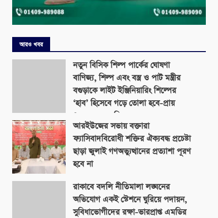
আরও খবর
নতুন বিসিক শিল্প পার্কের ঘোষণা
বাণিজ্য, শিল্প এবং বস্ত্র ও পাট মন্ত্রীর
বগুড়াকে লাইট ইঞ্জিনিয়ারিং শিল্পের
‘হাব’ হিসেবে গড়ে তোলা হবে-প্রায়
৪০০ একর জমিতে
আরইউজের সভায় বক্তারা
August 9, 2026
ফ্যাসিবাদবিরোধী শক্তির ঐক্যবদ্ধ প্রচেষ্টা
ছাড়া জুলাই গণঅভ্যুত্থানের প্রত্যাশা পূরণ
হবে না
August 9, 2026
রাকাবে বদলি নীতিমালা লঙ্ঘনের
অভিযোগ একই স্টেশনে ঘুরিয়ে পদায়ন,
সুবিধাভোগীদের রক্ষা-ভারপ্রাপ্ত এমডির