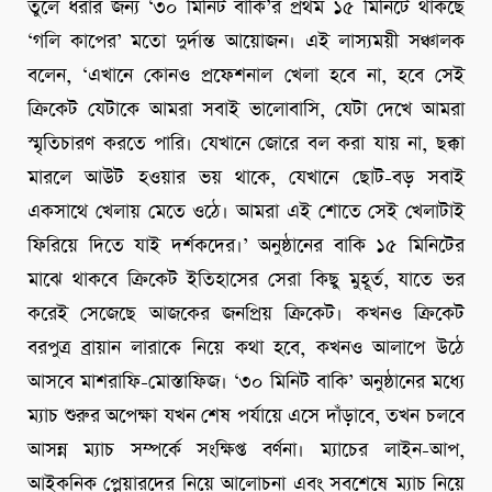
তুলে ধরার জন্য ‘৩০ মিনিট বাকি’র প্রথম ১৫ মিনিটে থাকছে
‘গলি কাপের’ মতো দুর্দান্ত আয়োজন। এই লাস্যময়ী সঞ্চালক
বলেন, ‘এখানে কোনও প্রফেশনাল খেলা হবে না, হবে সেই
ক্রিকেট যেটাকে আমরা সবাই ভালোবাসি, যেটা দেখে আমরা
স্মৃতিচারণ করতে পারি। যেখানে জোরে বল করা যায় না, ছক্কা
মারলে আউট হওয়ার ভয় থাকে, যেখানে ছোট-বড় সবাই
একসাথে খেলায় মেতে ওঠে। আমরা এই শোতে সেই খেলাটাই
ফিরিয়ে দিতে যাই দর্শকদের।’ অনুষ্ঠানের বাকি ১৫ মিনিটের
মাঝে থাকবে ক্রিকেট ইতিহাসের সেরা কিছু মুহূর্ত, যাতে ভর
করেই সেজেছে আজকের জনপ্রিয় ক্রিকেট। কখনও ক্রিকেট
বরপুত্র ব্রায়ান লারাকে নিয়ে কথা হবে, কখনও আলাপে উঠে
আসবে মাশরাফি-মোস্তাফিজ। ‘৩০ মিনিট বাকি’ অনুষ্ঠানের মধ্যে
ম্যাচ শুরুর অপেক্ষা যখন শেষ পর্যায়ে এসে দাঁড়াবে, তখন চলবে
আসন্ন ম্যাচ সম্পর্কে সংক্ষিপ্ত বর্ণনা। ম্যাচের লাইন-আপ,
আইকনিক প্লেয়ারদের নিয়ে আলোচনা এবং সবশেষে ম্যাচ নিয়ে