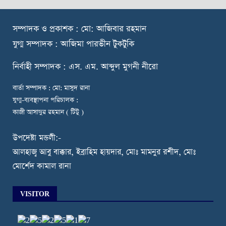
স
ম্পাদক ও প্রকাশক : মো: আজিবার রহমান
যুগ্ম সম্পাদক : আজিমা পারভীন টুকটুকি
নি
র্বাহী সম্পাদক : এস. এম. আব্দুল মুগনী নীরো
বার্তা সম্পাদক : মো: মাসুদ রানা
যুগ্ম-ব্যবস্থাপনা পরিচালক :
কাজী আসাদুর রহমান ( টিটু )
উপদেষ্টা মন্ডলী:-
আলহাজ্ব আবু বাক্কার, ইব্রাহিম হায়দার, মোঃ মামনুর রশীদ, মোঃ
মোর্শেদ কামাল রানা
VISITOR