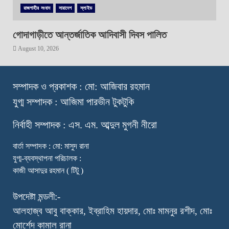
রাজশাহীর সংবাদ
সারাদেশ
স্লাইড
গোদাগাড়ীতে আন্তর্জাতিক আদিবাসী দিবস পালিত
August 10, 2026
স
ম্পাদক ও প্রকাশক : মো: আজিবার রহমান
যুগ্ম সম্পাদক : আজিমা পারভীন টুকটুকি
নি
র্বাহী সম্পাদক : এস. এম. আব্দুল মুগনী নীরো
বার্তা সম্পাদক : মো: মাসুদ রানা
যুগ্ম-ব্যবস্থাপনা পরিচালক :
কাজী আসাদুর রহমান ( টিটু )
উপদেষ্টা মন্ডলী:-
আলহাজ্ব আবু বাক্কার, ইব্রাহিম হায়দার, মোঃ মামনুর রশীদ, মোঃ
মোর্শেদ কামাল রানা