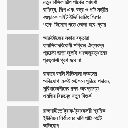
নতুন বিসিক শিল্প পার্কের ঘোষণা
বাণিজ্য, শিল্প এবং বস্ত্র ও পাট মন্ত্রীর
বগুড়াকে লাইট ইঞ্জিনিয়ারিং শিল্পের
‘হাব’ হিসেবে গড়ে তোলা হবে-প্রায়
৪০০ একর জমিতে
আরইউজের সভায় বক্তারা
August 9, 2026
ফ্যাসিবাদবিরোধী শক্তির ঐক্যবদ্ধ
প্রচেষ্টা ছাড়া জুলাই গণঅভ্যুত্থানের
প্রত্যাশা পূরণ হবে না
August 9, 2026
রাকাবে বদলি নীতিমালা লঙ্ঘনের
অভিযোগ একই স্টেশনে ঘুরিয়ে পদায়ন,
সুবিধাভোগীদের রক্ষা-ভারপ্রাপ্ত
এমডির বিরুদ্ধে নতুন বিতর্ক
August 9, 2026
রাজশাহীতে ট্রাক-ট্যাংকলরী শ্রমিক
ইউনিয়ন নির্বাচনের দাবি পাল্টা-পাল্টি
অভিযোগ