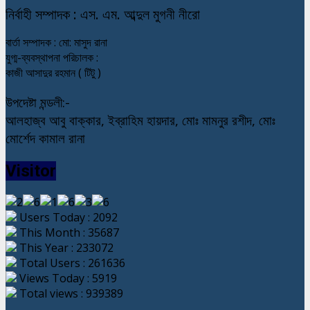
নি
র্বাহী সম্পাদক : এস. এম. আব্দুল মুগনী নীরো
বার্তা সম্পাদক : মো: মাসুদ রানা
যুগ্ম-ব্যবস্থাপনা পরিচালক :
কাজী আসাদুর রহমান ( টিটু )
উপদেষ্টা মন্ডলী:-
আলহাজ্ব আবু বাক্কার, ইব্রাহিম হায়দার, মোঃ মামনুর রশীদ, মোঃ
মোর্শেদ কামাল রানা
Visitor
Users Today : 2092
This Month : 35687
This Year : 233072
Total Users : 261636
Views Today : 5919
Total views : 939389