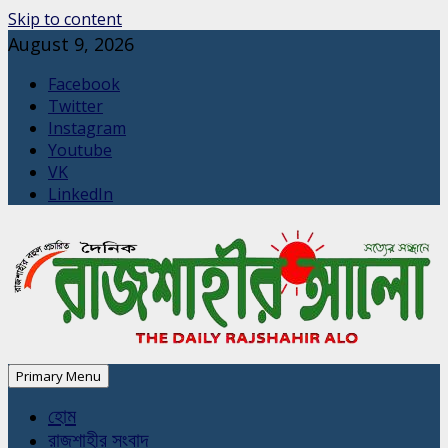
Skip to content
August 9, 2026
Facebook
Twitter
Instagram
Youtube
VK
LinkedIn
Primary Menu
হোম
রাজশাহীর সংবাদ