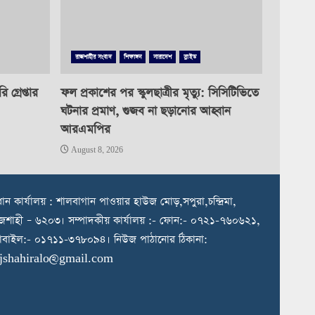
রাজশাহীর সংবাদ
শিক্ষাঙ্গন
সারাদেশ
স্লাইড
গ্রেপ্তার
ফল প্রকাশের পর স্কুলছাত্রীর মৃত্যু: সিসিটিভিতে
ঘটনার প্রমাণ, গুজব না ছড়ানোর আহ্বান
আরএমপির
August 8, 2026
রধান কার্যালয় : শালবাগান পাওয়ার হাউজ মোড়,সপুরা,চন্দ্রিমা,
জশাহী – ৬২০৩। সম্পাদকীয় কার্যালয় :- ফোন:- ০৭২১-৭৬০৬২১,
বাইল:- ০১৭১১-৩৭৮০৯৪। নিউজ পাঠানোর ঠিকানা:
ajshahiralo@gmail.com