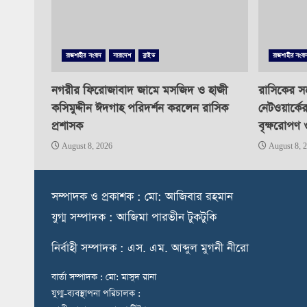
রাজশাহীর সংবাদ
সারাদেশ
স্লাইড
রাজশাহীর সংবা
নগরীর ফিরোজাবাদ জামে মসজিদ ও হাজী
রাসিকের সহ
কসিমুদ্দীন ঈদগাহ পরিদর্শন করলেন রাসিক
নেটওয়ার্কে
প্রশাসক
বৃক্ষরোপণ 
August 8, 2026
August 8, 
স
ম্পাদক ও প্রকাশক : মো: আজিবার রহমান
যুগ্ম সম্পাদক : আজিমা পারভীন টুকটুকি
নি
র্বাহী সম্পাদক : এস. এম. আব্দুল মুগনী নীরো
বার্তা সম্পাদক : মো: মাসুদ রানা
যুগ্ম-ব্যবস্থাপনা পরিচালক :