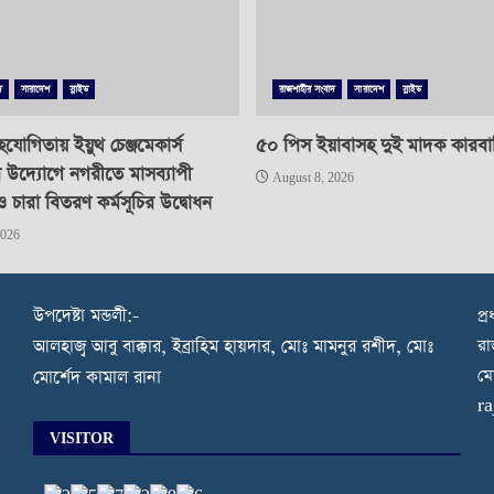
দ
সারাদেশ
স্লাইড
রাজশাহীর সংবাদ
সারাদেশ
স্লাইড
যোগিতায় ইয়ুথ চেঞ্জমেকার্স
৫০ পিস ইয়াবাসহ দুই মাদক কারবারি 
র উদ্যোগে নগরীতে মাসব্যাপী
August 8, 2026
ও চারা বিতরণ কর্মসূচির উদ্বোধন
2026
উপদেষ্টা মন্ডলী:-
প্
রা
আলহাজ্ব আবু বাক্কার, ইব্রাহিম হায়দার, মোঃ মামনুর রশীদ, মোঃ
মো
মোর্শেদ কামাল রানা
r
VISITOR