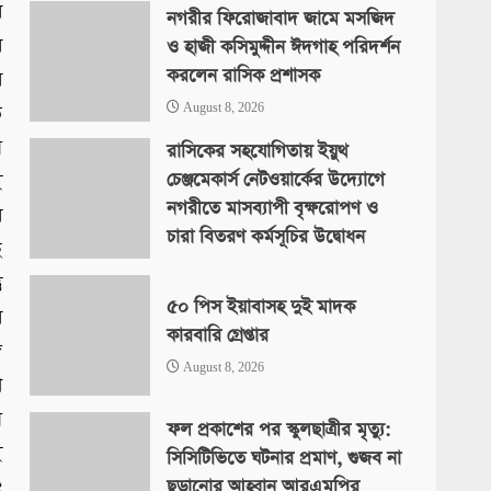
র
নগরীর ফিরোজাবাদ জামে মসজিদ
র
ও হাজী কসিমুদ্দীন ঈদগাহ পরিদর্শন
করলেন রাসিক প্রশাসক
র
August 8, 2026
ে
য়
রাসিকের সহযোগিতায় ইয়ুথ
চেঞ্জমেকার্স নেটওয়ার্কের উদ্যোগে
ই
নগরীতে মাসব্যাপী বৃক্ষরোপণ ও
ে
চারা বিতরণ কর্মসূচির উদ্বোধন
ে
August 8, 2026
ু
৫০ পিস ইয়াবাসহ দুই মাদক
র
কারবারি গ্রেপ্তার
ে
August 8, 2026
া
য়
ফল প্রকাশের পর স্কুলছাত্রীর মৃত্যু:
ই
সিসিটিভিতে ঘটনার প্রমাণ, গুজব না
ছড়ানোর আহ্বান আরএমপির
ং