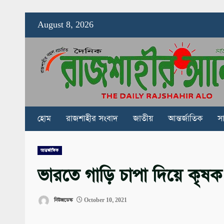
Skip
August 8, 2026
to
content
হোম
রাজশাহীর সংবাদ
জাতীয়
আন্তর্জাতিক
স
আন্তর্জাতিক
ভারতে গাড়ি চাপা দিয়ে কৃষক হত্যা
নিউজডেস্ক
October 10, 2021