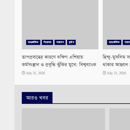
আন্তর্জাতিক
শিরোনাম
সারাদেশ
স্লাইড
আন্তর্জাতিক
সারাদ
তাপপ্রবাহের কারণে দক্ষিণ এশিয়ায়
হিন্দু-মুসলিম স
কর্মসংস্থান ও প্রবৃদ্ধি ঝুঁকির মুখে: বিশ্বব্যাংক
থাকার আহ্বান প্র
July 31, 2026
July 31, 2026
আরও খবর