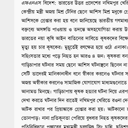
এফএনএস বিদেশ: ভারতের উত্তর প্রদেশের লখিমপুর খেরি
কেন্দ্রীয় মন্ত্রী অজয় মিশ্র টেনির ছেলে আশিস মিশ্র মনুক
আশিসকে গ্রেপ্তার করা হয় বলে জানিয়েছে ভারতীয় গণমাধ্য
বক্তব্যে অসঙ্গতি পাওয়ায় ও তদন্তে অসহযোগিতা করায় উত্
ভারতের নয়া কৃষি আইন বাতিলের দাবিতে কৃষকদের বিক্ষোভ
মৃত্যু হয় চার কৃষকের। মুহূর্তেই রণক্ষেত্র হয়ে ওঠে এলা
সহিংসতার মধ্যে পড়ে নিহত হন আরও ৪ জন। কৃষকরা বলছেন, 
গাড়িচাপার ঘটনার সময় ছেলে আশিস ঘটনাস্থলে ছিলেন না 
সেটি তাদেরই মালিকানাধীন বলে স্বীকার করলেও ঘটনার 
অজয় অস্বীকার করলেও সামাজিক যোগাযোগ মাধ্যমগুলোতে 
আলামত মিলছে। গাড়িচাপায় কৃষক হত্যার ঘটনা নিয়ে এরপ
দেখা করতে ঘটনার দিন রাতেই লখিমপুর খেরিতে রওনা দেন কংগ্
আটক রাখার পর প্রিয়াঙ্কাকে গ্রেপ্তার করা হয়। আটকা
তোলপাড়। নানা প্রতিকূলতা পেরিয়ে বুধবার নিহত কৃষকদের পর
প্রতিনিধিদলে পঞ্জাবের মুখ্যমন্ত্রী চরণজিৎ সিং চান্নি, ছত